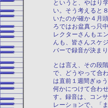
というと、やはり
い。そう考えると
いたのが確か４月
ろではお盆真っ只
レクターさんもエ
んも、皆さんスケ
バーで録音が決ま
とは言え、その段
で、どうやって合
は直前１週間ぎゅ
何かにつけて合わ
す。録音は、コン
レーションで、「