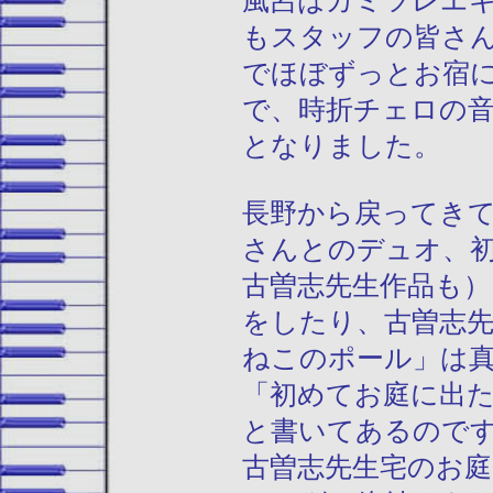
風呂はカミツレエ
もスタッフの皆さ
でほぼずっとお宿
で、時折チェロの
となりました。
長野から戻ってき
さんとのデュオ、初
古曽志先生作品も
をしたり、古曽志
ねこのポール」は
「初めてお庭に出
と書いてあるので
古曽志先生宅のお