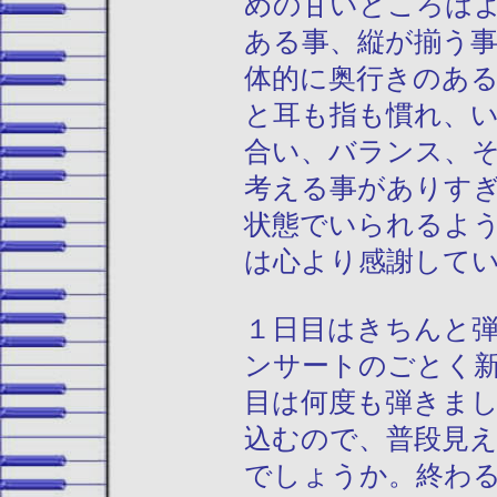
めの甘いところは
ある事、縦が揃う
体的に奥行きのあ
と耳も指も慣れ、
合い、バランス、
考える事がありす
状態でいられるよ
は心より感謝して
１日目はきちんと
ンサートのごとく
目は何度も弾きま
込むので、普段見
でしょうか。終わ