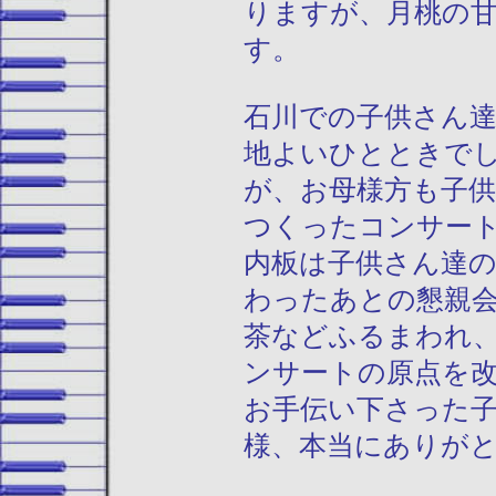
りますが、月桃の
す。
石川での子供さん
地よいひとときで
が、お母様方も子
つくったコンサー
内板は子供さん達
わったあとの懇親
茶などふるまわれ
ンサートの原点を
お手伝い下さった
様、本当にありが