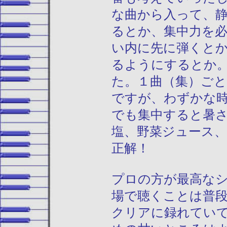
な曲から入って、
るとか、集中力を
い内に先に弾くと
るようにするとか
た。１曲（集）ご
ですが、わずかな
でも集中すると暑
塩、野菜ジュース
正解！
プロの方が最高な
場で聴くことは普
クリアに録れてい