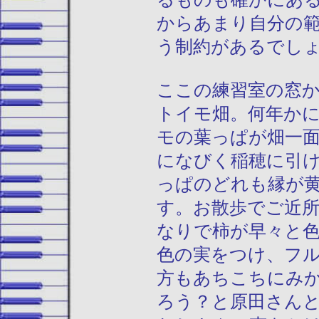
からあまり自分の
う制約があるでし
ここの練習室の窓
トイモ畑。何年か
モの葉っぱが畑一
になびく稲穂に引
っぱのどれも縁が
す。お散歩でご近
なりで柿が早々と
色の実をつけ、フ
方もあちこちにみ
ろう？と原田さん