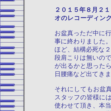
２０１５年
オのレコーディン
お盆真っただ中に
事に終わりました
ほど、結構必死な
段肩こりは無いの
が出るかと思った
日腰痛など出てき
それにしてもお盆
スタッフの皆様に
使わせて頂き、本