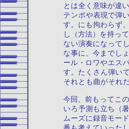
とは全く意味が違
テンポや表現で弾
す。にも拘わらず
し（方法）を持っ
ない演奏になって
な事に、今までし
ール・ロワやエス
す。たくさん弾い
それとも曲がそれ
今回、前もってこ
いろ予測も立ち（
ムーズに録音モー
番も考えていった