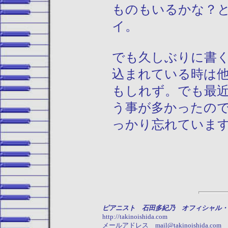
ものもいるかな？
イ。
でも久しぶりに書
込まれている時は
もしれず。でも最
う事が多かったの
っかり忘れていま
ピアニスト 石田多紀乃 オフィシャル・
http://takinoishida.com
メールアドレス mail@takinoishida.com