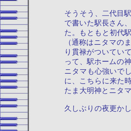
そうそう、二代目
で書いた駅長さん
た。もともと初代
（通称はニタマの
り貫禄がついてい
って、駅ホームの
ニタマも心強いで
に、こちらに来た
たま大明神とニタ
久しぶりの夜更か