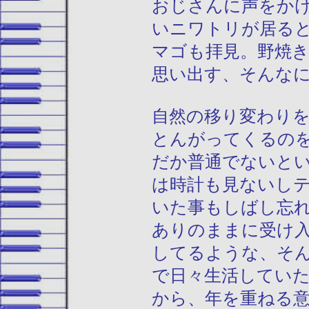
おじさんに声をか
いニワトリが居る
マゴも拝見。野焼
思い出す、そんな
自然の移り変わり
とんがってくるの
だか普通でないと
は時計も見ないし
いた事もしばし忘
ありのままに受け
してるような、そ
で日々生活してい
から、年を重ねる