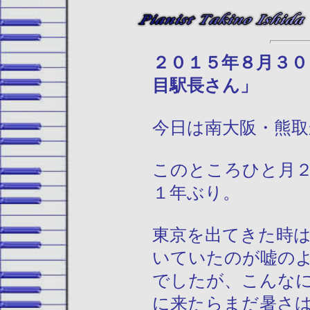
２０１５年
目駅長さん」
今日は南大阪・熊
このところひと月
１年ぶり。
東京を出てきた時
いていたのが嘘の
でしたが、こんな
に来たらまだ暑さ