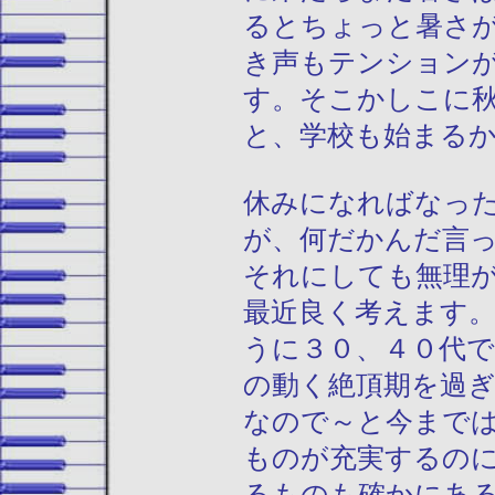
るとちょっと暑さ
き声もテンション
す。そこかしこに
と、学校も始まる
休みになればなっ
が、何だかんだ言
それにしても無理
最近良く考えます
うに３０、４０代
の動く絶頂期を過
なので～と今まで
ものが充実するの
るものも確かにあ