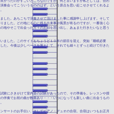
番良かったのがすごいところなのですが、何と言いますか私としては、合わ
来演奏会ってこういうもののはず、という原点を思い起こせさせてくれるよ
す。
りました。あちこちで演奏させて頂けました事に感謝申し上げます。そして
ありました。どの地にも心に残る出来事や風景が有るのですが、一番強く心
かの地やそこで出会った方々のお顔を思い出し、あぁまた行きたいなと思う
ざいました。このサイトもちょうど１０年の節目を迎え、突如「睡眠必要
ました。今後は少しペースを落として、それでも細々とずっと続けて行きた
末試験にさきがけて室内楽の試験があったので、その準備を。レッスンや授
験の伴奏でお初の曲が数曲あり・・・いつになっても新しい曲に出会うもの
た。
コンサートのお手伝い、そしてピアノ・デュオの合宿。合宿はいつもお正月