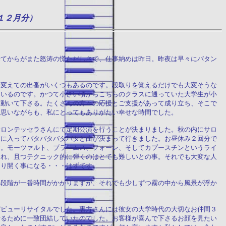
１２月分）
来てからがまた怒涛の慌ただしさで、仕事納めは昨日。昨夜は早々にバタン
を変えての出番がいくつもあるのです。段取りを覚えるだけでも大変そうな
ているのです。かつて小さい頃からこちらのクラスに通っていた大学生が小
に動いて下さる。たくさんの方々の応援とご支援があって成り立ち、そこで
と思いながらも、私にとってもありがたい幸せな時間でした。
サロンテッセラさんにて定期公演を行うことが決まりました。秋の内にサロ
月に入ってバタバタバタバタと曲が決まって行きました。お昼休み２回分で
す。モーツァルト、ブラームス、フォーレ、そしてカプースチンというライ
まれ、且つテクニック的に弾くのはとても難しいとの事。それでも大変な人
切り開く事になる・・・はずです。
の段階が一番時間がかかりますが、それでも少しずつ霧の中から風景が浮か
デビューリサイタルでした。裏方さんには彼女の大学時代の大切なお仲間３
せるために一致団結していたのでした。お客様が喜んで下さるお顔を見たい