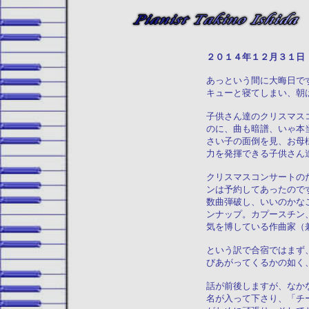
２０１４年１２
あっという間に大晦日で
キューと寝てしまい、朝
子供さん達のクリスマス
のに、曲も暗譜、いゃ本
さい子の面倒を見、お母
力を発揮できる子供さん
クリスマスコンサートの
ンは予約してあったので
数曲弾破し、いいのかな
ンナップ。カプースチン
気を博している作曲家（
という訳で合宿ではまず
びあがってくるかの如く
話が前後しますが、なか
名が入って下さり、「チ