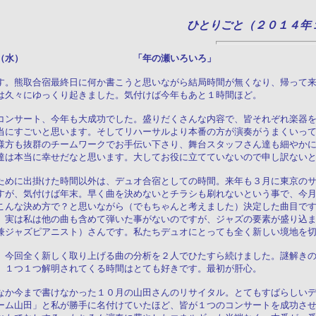
ひとりごと（２０１４年
月３１日（水） 「年の瀬いろいろ」
す。熊取合宿最終日に何か書こうと思いながら結局時間が無くなり、帰って
は久々にゆっくり起きました。気付けば今年もあと１時間ほど。
コンサート、今年も大成功でした。盛りだくさんな内容で、皆それぞれ楽器
当にすごいと思います。そしてリハーサルより本番の方が演奏がうまくいっ
様方も抜群のチームワークでお手伝い下さり、舞台スタッフさん達も細やか
達は本当に幸せだなと思います。大してお役に立てていないので申し訳ない
ために出掛けた時間以外は、デュオ合宿としての時間。来年も３月に東京の
すが、気付けば年末。早く曲を決めないとチラシも刷れないという事で、今
こんな決め方で？と思いながら（でもちゃんと考えました）決定した曲目で
、実は私は他の曲も含めて弾いた事がないのですが、ジャズの要素が盛り込
兼ジャズピアニスト）さんです。私たちデュオにとっても全く新しい境地を
、今回全く新しく取り上げる曲の分析を２人でひたすら続けました。謎解き
、１つ１つ解明されてくる時間はとても好きです。最初が肝心。
なか今まで書けなかった１０月の山田さんのリサイタル。とてもすばらしい
ーム山田」と私が勝手に名付けていたほど、皆が１つのコンサートを成功さ