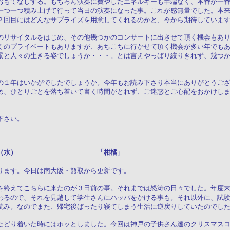
おもてなしする。もちろん演奏に費やしたエネルギーも半端なく、本番が一
一つ一つ積み上げて行って当日の演奏になった事。これが感無量でした。本
２回目にはどんなサプライズを用意してくれるのかと、今から期待していま
のリサイタルをはじめ、その他幾つかのコンサートに出させて頂く機会もあ
くのプライベートもありますが、あちこちに行かせて頂く機会が多い年でも
景と人々の生きる姿でしょうか・・・。とは言えやっぱり絞りきれず、幾つ
の１年はいかがでしたでしょうか。今年もお読み下さり本当にありがとうご
め、ひとりごとを落ち着いて書く時間がとれず、ご迷惑とご心配をおかけし
下さい。
月２４日（水） 「柑橘」
ります。今日は南大阪・熊取から更新です。
を終えてこちらに来たのが３日前の事。それまでは怒涛の日々でした。年度
わるので、それを見越して学生さんにハッパをかける事も。それ以外に、試
読み。なのでまた、帰宅後ぱったり寝てしまう生活に逆戻りしていたのでし
たどり着いた時にはホッとしました。今回は神戸の子供さん達のクリスマス