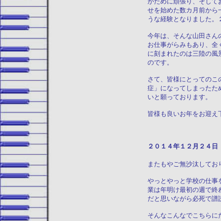
がために頑張り、そして
せを始めた数カ月前から
うな経験となりました。
今年は、そんな山田さん
お仕事がらみもあり、全
に刻まれたのは三陸の風
のです。
さて、皆様にとってのこ
症」になってしまったた
いと願っております。
皆様も良いお年をお迎え
２０１４年１２
またもやご無沙汰してお
やっとやっと学校の仕事
業は年明け最初の週で終
だと思いながら必死で譜
そんなこんなでこちらに