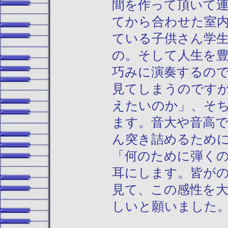
間を作って頂いて
てから合わせた室
ている子供さん学
の。そして人生を
巧みに演奏するの
見てしまうのです
えたいのか」、そ
ます。音大や音高
ん突き詰めるため
「何のために弾く
耳にします。皆が
見て、この感性を
しいと願いました