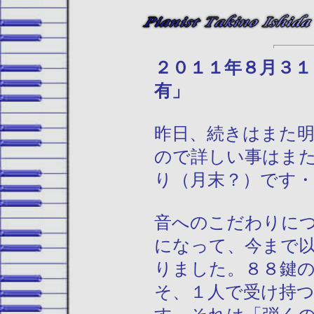
２０１１年
有」
昨日、続きはまた
ので詳しい事はま
り（月末？）です・
音へのこだわりに
になって、今まで
りました。８８鍵
そ、１人で受け持