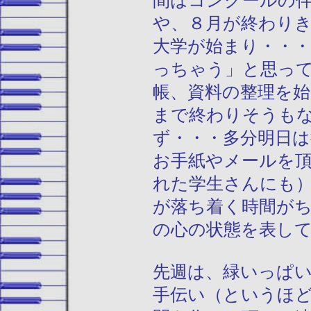
間はコンクールの
や、８月が終わり
大学が始まり・・
っちゃう」と思っ
帳、資料の整理を
まで終わりそうも
ず・・・多分明日
お手紙やメールを
れた学生さんにも
が落ち着く時間が
の心の状態を表し
先週は、緑いっぱ
手伝い（というほ