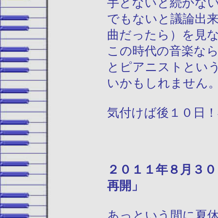
手とないと続かな
でもないと議論出
曲だったら）を見
この時代の音楽な
とピアニストとい
いかもしれません
気付けば後１０日！
２０１１年
再開」
あっという間に夏