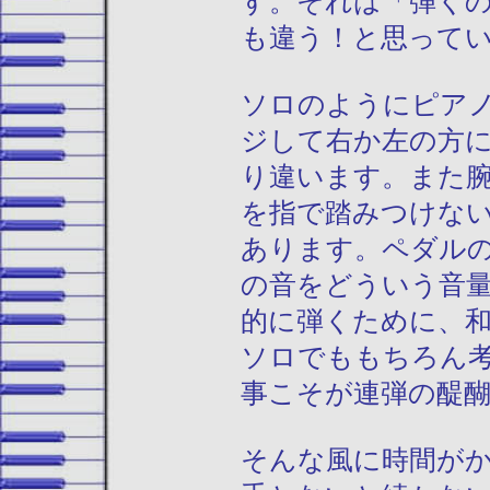
す。それは「弾く
も違う！と思って
ソロのようにピア
ジして右か左の方
り違います。また
を指で踏みつけな
あります。ペダル
の音をどういう音
的に弾くために、
ソロでももちろん
事こそが連弾の醍
そんな風に時間が