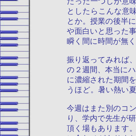
たった一つしか意
としたらこんな意
とか。授業の後半
や面白いと思った
瞬く間に時間が無
振り返ってみれば
の２週間、本当に
に濃縮された期間
うほど。暑い熱い
今週はまた別のコ
り、学内で先生が
頂く場もあります