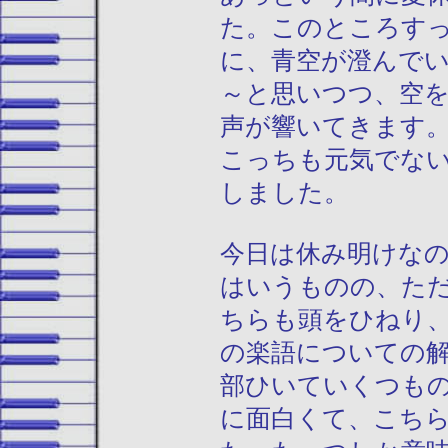
た。このところす
に、青空が澄んで
～と思いつつ、空
声が響いてきます
こっちも元気でな
しました。
今日は休み明けな
はいうものの、た
ちらも頭をひねり
の楽語についての
部ひいていくつも
に面白くて、こち