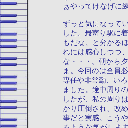
ぁやってけなげに
ずっと気になって
した。最寄り駅に
もだな、と分かる
れには感心しつつ
な・・・。朝から
ま。今回のは全員
専任や非常勤、い
ました。途中周り
したが、私の周り
かり圧倒され、改
事だと実感。こう
るような気がしま