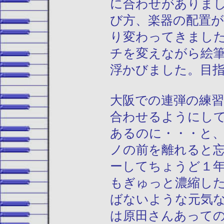
に合わせがありま
び方、楽器の配置
り変わってきまし
チを変えながら絵
浮かびました。目
大阪での連弾の練
合わせるようにし
あるのに・・・と
ノの前を離れると
ーしてちょうど１
もぎゅっと濃縮し
ばないような元気
は原田さんあって