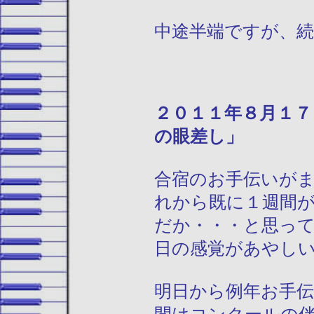
中途半端ですが、
２０１１年
の眼差し」
合宿のお手伝いが
れから既に１週間
だか・・・と思っ
日の感覚があやし
明日から例年お手