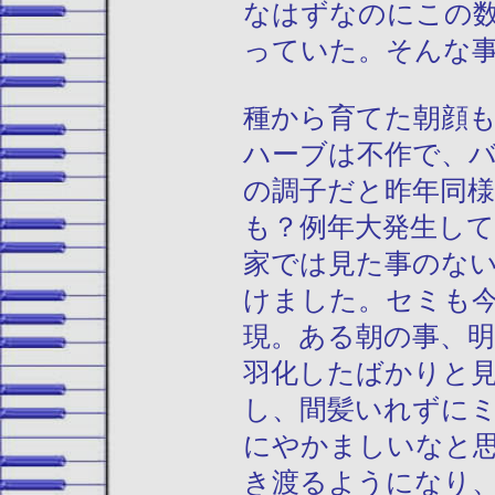
なはずなのにこの
っていた。そんな
種から育てた朝顔
ハーブは不作で、
の調子だと昨年同
も？例年大発生し
家では見た事のな
けました。セミも
現。ある朝の事、
羽化したばかりと
し、間髪いれずに
にやかましいなと
き渡るようになり