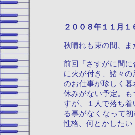
２００８年１
秋晴れも束の間、ま
前回「さすがに間に
に火が付き、諸々の
のお仕事が珍しく暮
休みがない予定。も
すが、１人で落ち着
る事がなくなって初
性格、何とかしたい