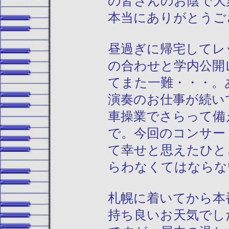
の皆さんのお陰で大
本当にありがとうご
昼過ぎに帰宅してレ
の合わせと学内公開
てまた一難・・・。
演奏のお仕事が続い
車操業でさらって備
で。今回のコンサー
て幸せと思えたひと
らわなくてはならな
札幌に着いてから本
持ち良いお天気でし