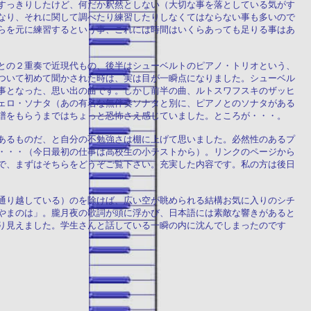
すっきりしたけど、何だか釈然としない（大切な事を落としている気がす
なり、それに関して調べたり練習したりしなくてはならない事も多いので
らを元に練習するという事、これには時間はいくらあっても足りる事はあ
との２重奏で近現代もの、後半はシューベルトのピアノ・トリオという、
ついて初めて聞かされた時は、実は目が一瞬点になりました。シューベル
事となった、思い出の曲です。しかし前半の曲、ルトスワフスキのザッヒ
ェロ・ソナタ（あの有名な無伴奏ソナタと別に、ピアノとのソナタがある
譜をもらうまではちょっと恐怖さえ感じていました。ところが・・・。
あるものだ、と自分の不勉強さは棚に上げて思いました。必然性のあるプ
・・・（今日最初の仕事は高校生の小テストから）。リンクのページから
で、まずはそちらをどうぞご覧下さい。充実した内容です。私の方は後日
通り越している）のを除けば、広い空が眺められる結構お気に入りのシチ
やまのは」。朧月夜の歌詞が頭に浮かび、日本語には素敵な響きがあると
り見えました。学生さんと話している一瞬の内に沈んでしまったのです