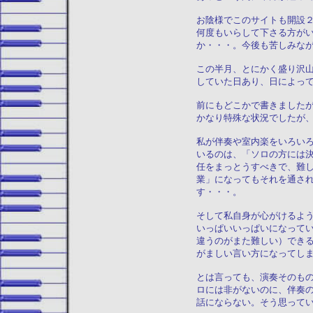
お陰様でこのサイトも開設
何度もいらして下さる方が
か・・・。今後も苦しみな
この半月、とにかく盛り沢
していた日あり、日によっ
前にもどこかで書きました
かなり特殊な状況でしたが
私が伴奏や室内楽をいろい
いるのは、「ソロの方には
任をまっとうすべきで、難
業」になってもそれを通さ
す・・・。
そして私自身が心がけるよ
いっぱいいっぱいになって
違うのがまた難しい）でき
がましい言い方になってし
とは言っても、演奏そのも
ロには非がないのに、伴奏
話にならない。そう思って