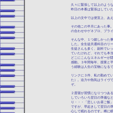
久々に緊張して以上のよう
昨日の本番は緊張はしてい
以上の文中では便宜上、あ
その他この半月にあった事
の合わせやゲネプロ、プラ
そんな中、１つ嬉しかった
した。全生徒共通科目のリ
生徒さんも多く、副科でレ
ていたけれど、それでも本
どこにこんなエネルギーが
感動。３年間毎年、授業と
う経験は人生の宝物になる
リンクに３件、私の勤めて
た）。迫力や熱気はライヴ
ぞ。
２度寝が習慣になりつつあ
していろいろ翌日の準備な
り・・・「悲しいお昼ご飯
ですが、早起きして翌日の
心して眠れるのです。稀に