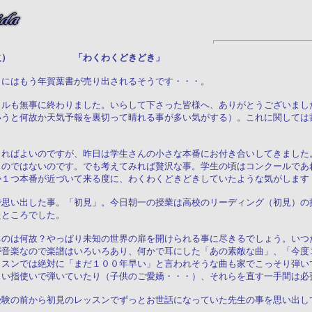
日（火） 「わくわくどきどき」
日にはもう年賀葉書が売り出されるそうです・・・。
タルも無事に終わりました。いらして下さった皆様へ、ありがとうございまし
いうと何故か天気予報を裏切って晴れる事が多い気がする）。これに関しては
きればよいのですが、昨日は学生さんの小さな本番にお付き合いしてきました
ものではないのです。でも考えてみれば贅沢な事。学生の頃はコンクールであ
か１つ本番が近づいて来る度に、わくわくどきどきしていたような気がします
で思い出した事。「初見」。今日朝一の授業は高校のリーディング（初見）の
たところでした。
るのは何故？やっぱり未知の世界の扉を開けられる事に尽きるでしょう。いつ
が音楽なので楽譜はいろいろあり、何かで耳にした「あの素敵な曲」、「今度
ッスンでは絶対に「まだ１００年早い」と言われそうな曲も家でこっそり弾い
じい指使いで弾いていたり（子供のご愛嬌・・・）、それらを直す一手間は必
受験の前から初見のレッスンでずっとお世話になっていた先生の事を思い出し