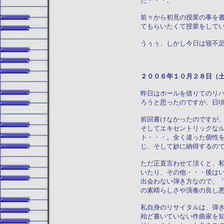
た・・・。
前々から初見の授業の事を
てもらいたくて授業をして
うぅぅ、しかし今日は寝不
２００６年１０月２
昨日はホールを借りてのリ
ろうと思ったのですが、日
前回書けなかったのですが
そしてエキセントリックな
ト・・・。全く違った個性
じ、そして妙に納得するの
ただ正直言わせて頂くと、
いたり、その他・・・後は
出会わない弾き方なので、
の素晴らしさや演奏の良し
私自身のリサイタルは、弾
殆ど書いていない作曲家を