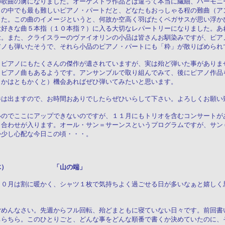
の歌曲の虜になりました。オーケストラ作品とは違って本当に繊細、ハーモニ
タの中でも最も難しいピアノ・パートだと、どなたもおっしゃる程の難曲（ア
した。この曲のイメージというと、何故か空高く羽ばたくペガサスが思い浮か
大好きな曲５本指（１０本指？）に入る大切なレパートリーになりました。あ
念。また、クライスラーのヴァイオリンの小品は皆さんお馴染みですが、ピア
アノも弾いたそうで、それら小品のピアノ・パートにも「粋」が散りばめられ
、ピアノにもたくさんの傑作が遺されていますが、実は殆ど弾いた事がありま
、ピアノ曲もあるようです。アンサンブルで取り組んでみて、後にピアノ作品
うかはともかくと）機会あればぜひ弾いてみたいと思います。
券は出ますので、お時間おありでしたらぜひいらして下さい。よろしくお願い
いのでここにアップできないのですが、１１月にもトリオを含むコンサートが
り合わせが入ります。オール・サン＝サーンスというプログラムですが、サン
か少し心配な今日この頃・・・。
６日（木） 「山の端」
１０月は割に暖かく、シャツ１枚で気持ちよく過ごせる日が多いなぁと嬉しく
ごめんなさい。先週からフル回転、殆どまともに寝ていない日々です。前回書
ちらちら。このひとりごと、どんな事をどんな順番で書くか決めていたのに、