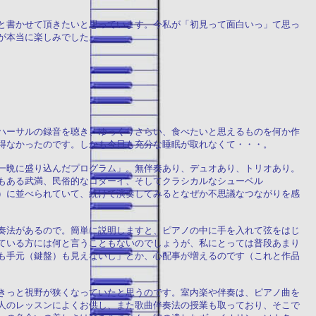
と書かせて頂きたいと思っています。今私が「初見って面白いっ」て思っ
が本当に楽しみでした。
ハーサルの録音を聴き、ゆっくりさらい、食べたいと思えるものを何か作
得なかったのです。しかも今日も充分な睡眠が取れなくて・・・。
一晩に盛り込んだプログラム」。無伴奏あり、デュオあり、トリオあり。
もある武満、民俗的なコダーイ、そしてクラシカルなシューベル
）に並べられていて、続けて演奏してみるとなぜか不思議なつながりを感
奏法があるので。簡単に説明しますと、ピアノの中に手を入れて弦をはじ
ている方には何と言うこともないのでしょうが、私にとっては普段あまり
も手元（鍵盤）も見えないし」とか、心配事が増えるのです（これと作品
きっと視野が狭くなっていたと思うのです。室内楽や伴奏は、ピアノ曲を
人のレッスンによくお供し、また歌曲伴奏法の授業も取っており、そこで