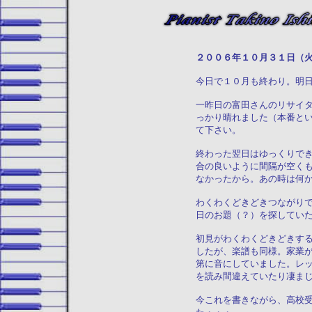
２００６年１０月３１
今日で１０月も終わり。明
一昨日の富田さんのリサイ
っかり晴れました（本番と
て下さい。
終わった翌日はゆっくりで
合の良いように間隔が空く
なかったから。あの時は何
わくわくどきどきつながり
日のお題（？）を探してい
初見がわくわくどきどきす
したが、楽譜も同様。家業
第に音にしていました。レ
を読み間違えていたり凄ま
今これを書きながら、高校