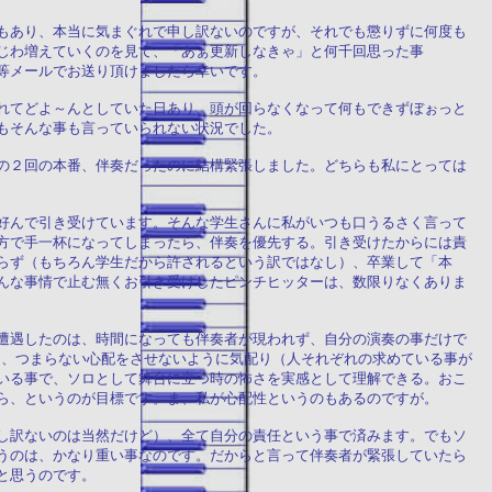
もあり、本当に気まぐれで申し訳ないのですが、それでも懲りずに何度も
じわ増えていくのを見て、「あぁ更新しなきゃ」と何千回思った事
等メールでお送り頂けましたら幸いです。
れてどよ～んとしていた日あり、頭が回らなくなって何もできずぼぉっと
もそんな事も言っていられない状況でした。
の２回の本番、伴奏だったのに結構緊張しました。どちらも私にとっては
好んで引き受けています。そんな学生さんに私がいつも口うるさく言って
方で手一杯になってしまったら、伴奏を優先する。引き受けたからには責
らず（もちろん学生だから許されるという訳ではなし）、卒業して「本
んな事情で止む無くお引き受けしたピンチヒッターは、数限りなくありま
遭遇したのは、時間になっても伴奏者が現われず、自分の演奏の事だけで
し、つまらない心配をさせないように気配り（人それぞれの求めている事が
いる事で、ソロとして舞台に立つ時の怖さを実感として理解できる。おこ
ら、というのが目標です。ま、私が心配性というのもあるのですが。
し訳ないのは当然だけど）、全て自分の責任という事で済みます。でもソ
うのは、かなり重い事なのです。だからと言って伴奏者が緊張していたら
と思うのです。