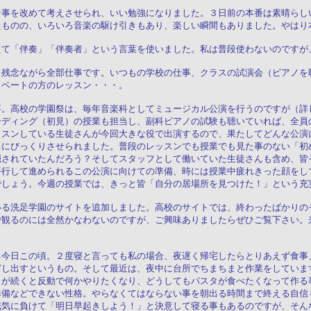
な事を改めて考えさせられ、いい勉強になりました。３日前の本番は素晴らし
たものの、いろいろ音楽の駆け引きもあり、楽しい瞬間もありました。やはり
えて「伴奏」「伴奏者」という言葉を使いました。私は普段使わないのですが
。残念ながら全部仕事です。いつもの学校の仕事、クラスの試演会（ピアノを
イベートの方のレッスン・・・。
事。高校の学園祭は、毎年音楽科としてミュージカル公演を行うのですが（詳
ーディング（初見）の授業も担当し、副科ピアノの試験も聴いていれば、全員
ッスンしている生徒さんが今回大きな役で出演するので、果たしてどんな公演
当にびっくりさせられました。普段のレッスンでも授業でも見た事のない「初
隠されていたんだろう？そしてスタッフとして働いていた生徒さんも含め、皆
平行して進められるこの公演に向けての準備、時には授業中疲れきった顔をし
でしょう。今週の授業では、きっと皆「自分の居場所を見つけた！」という充
いる洗足学園のサイトを追加しました。高校のサイトでは、終わったばかりの
で観るのには全然かなわないのですが、ご興味ありましたらぜひご覧下さい。
る今日この頃。２度寝と言っても私の場合、夜遅く帰宅したらとりあえず食事
どし出すというもの。そして最近は、夜中に台所でちまちまと作業をしていま
」が続くと反動で何かやりたくなり、どうしてもパスタが食べたくなって作る
準備などできない性格。やらなくてはならない事を朝出る時間まで終える自信
眠気に負けて「明日早起きしよう！」と決意して寝る事もあるのですが、そん