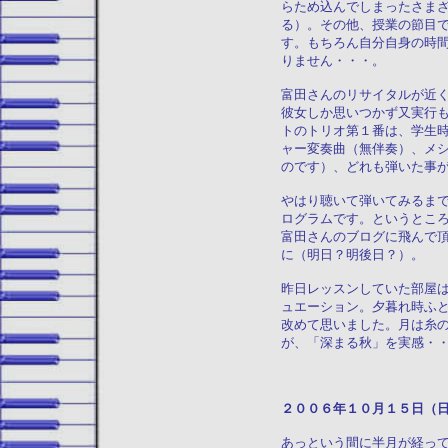
らため込んでしまったさま
る）。その他、授業の節目
す。もちろん自分自身の時
りません・・・。
富田さんのリサイタルが近
彼女しか思いつかず又実行
トのトリオ第１番は、学生
ャー変奏曲（無伴奏）、メ
のです）、どれも弾いた事
やはり聴いて弾いてみるま
ログラムです。というとこ
富田さんのブログに飛んで
に（明日？明後日？）。
昨日レッスンしていた部屋
ュエーション。夕暮れ時ふ
改めて思いました。月は糸
が、「深まる秋」を実感・
２００６年１０月１
あっという間に半月が経っ