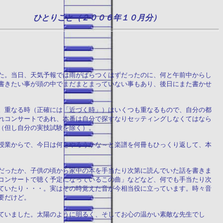
ひとりごと（２００６年１０月分）
た。当日、天気予報では雨がぱらつくはずだったのに、何と午前中からし
書きたい事が頭の中でまだまとまっていない事もあり、後日にまた書かせ
。重なる時（正確には「近づく時」）はいくつも重なるもので、自分の都
れコンサートであれ、本番は自分で探すなりセッティングしなくてはなら
（但し自分の実技試験を除く）。
授業からで、今日は何をやろうかな～と楽譜を何冊もひっくり返して、本
だったか、子供の頃から家中の本を手当たり次第に読んでいた話を書きま
コンサートで聴く予定になっているこの曲」などなど、何でも手当たり次
ていたり・・・。実はその時覚えた音が今相当役に立っています。時々音
要だけど。
ていました。太陽のように明るく、そしてお心の温かい素敵な先生でし