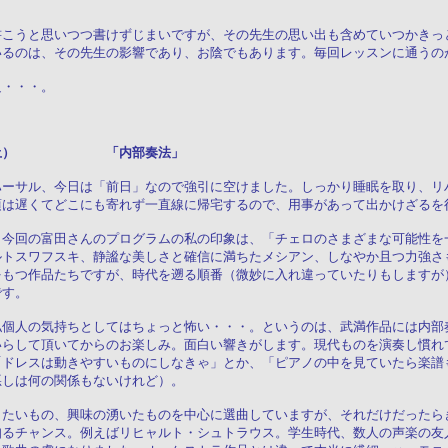
書こうと思いつつ書けずじまいですが、その先生の思い出も含めていつかきっ
いるのは、その先生の影響であり、お陰でもあります。毎回レッスンに通うの
足・・・。
８日（土） 「内部奏法」
ハーサル、今日は「前日」なので強引に空けました。しっかり睡眠を取り、リ
頃は遅くてどこにも寄れず一直線に帰宅するので、用事があって出かけざるを
、今回の富田さんのプログラムの私の印象は、「チェロのさまざまな可能性を
ルトスワフスキ、静謐な美しさと確信に満ちたメシアン、しなやか且つ力強さ
をもつ作品たちですが、時代を遡る順番（微妙に入れ違っていたりもしますが
です。
私個人の気持ちとしてはちょっと怖い・・・。というのは、武満作品には内部
いらして頂いてからのお楽しみ。面白い響きがします。現代ものを演奏し慣れ
「ドレスは動きやすいものにしなきゃ」とか、「ピアノの中を見ていたら楽譜
悪しは何の関係もないけれど）。
きたいもの、興味の湧いたものを中心に選曲していますが、それだけだったら
知るチャンス。例えばリヒャルト・シュトラウス。学生時代、数人の声楽の友