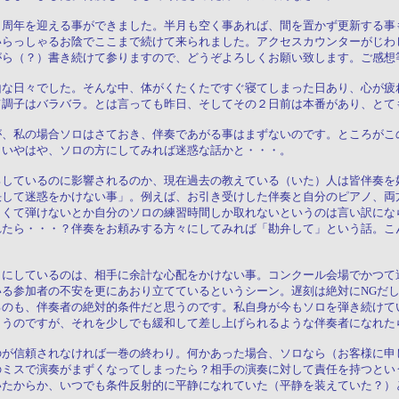
２周年を迎える事ができました。半月も空く事あれば、間を置かず更新する事
いらっしゃるお陰でここまで続けて来られました。アクセスカウンターがじわ
がら（？）書き続けて参りますので、どうぞよろしくお願い致します。ご感想
山な日々でした。そんな中、体がくたくたですぐ寝てしまった日あり、心が疲
て調子はバラバラ。とは言っても昨日、そしてその２日前は本番があり、とて
が、私の場合ソロはさておき、伴奏であがる事はまずないのです。ところがこ
、いやはや、ソロの方にしてみれば迷惑な話かと・・・。
ろしているのに影響されるのか、現在過去の教えている（いた）人は皆伴奏を
決して迷惑をかけない事」。例えば、お引き受けした伴奏と自分のピアノ、両
しくて弾けないとか自分のソロの練習時間しか取れないというのは言い訳にな
れたら・・・？伴奏をお頼みする方々にしてみれば「勘弁して」という話。こ
うにしているのは、相手に余計な心配をかけない事。コンクール会場でかつて
いる参加者の不安を更にあおり立てているというシーン。遅刻は絶対にNGだ
るのも、伴奏者の絶対的条件だと思うのです。私自身が今もソロを弾き続けて
まうのですが、それを少しでも緩和して差し上げられるような伴奏者になれた
のが信頼されなければ一巻の終わり。何かあった場合、ソロなら（お客様に申
のミスで演奏がまずくなってしまったら？相手の演奏に対して責任を持つとい
いたからか、いつでも条件反射的に平静になれていた（平静を装えていた？）