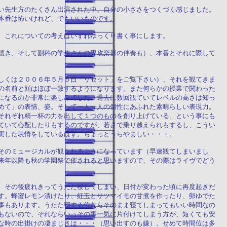
い先生方のたくさん出演された中、自分の小ささをつくづく感じました。
本番は怖いけれど、でもいいものです。
、これについての考えはいずれゆっくり書く事にします。
聴き、そして副科の学生さんの専攻楽器の伴奏も）、本番とそれに際して
しくは２００６年５月５日「リセット」をご覧下さい）、それを観てきま
の名前と顔はほぼ一致するようになります。また何らかの授業で関わった
になるのか非常に楽しみでした。過去に数回観ていてレベルの高さは知っ
めて」の表情、姿。そして一人一人の個性にあふれた素晴らしい表現力。
それぞれ精一杯の力を出して１つのものを創り上げている、という事にも
ていて心配したりもするのですが、若さで乗り越えられもするし、こうい
実した表情をしているはず。ちょっとうらやましい・・・。
そのミュージカルが観られるようになっています（早速観てしまいまし
来年以降も秋の学園祭で催されると思いますので、その際はライヴでどう
、その後疲れきってうたた寝してしまい、日付が変わった頃に再度起きだ
す。蜂蜜レモン漬けたり、紅玉とサツマイモの甘煮を作ったり、卵ゆでた
事もあります。うたた寝する位ならそのまま寝てしまってもいい時間なの
もないので、それならいっその事一気に片付けてしまう方が、短くても安
な時の出掛けの凄まじさは・・・（思い出すのも嫌）。せめて時間位は多