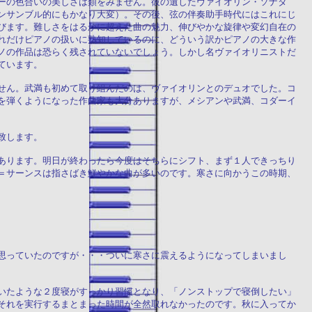
ーの色合いの美しさは類をみません。彼の遺したヴァイオリン・ソナタ
ンサンブル的にもかなり大変）。その後、弦の伴奏助手時代にはこれにじ
びます。難しさをはるかに超えた曲の魅力、伸びやかな旋律や変幻自在の
れだけピアノの扱いに熟知しているのに、どういう訳かピアノの大きな作
ノの作品は恐らく残されていないでしょう。しかし名ヴァイオリニストだ
ています。
せん。武満も初めて取り組んだのは、ヴァイオリンとのデュオでした。コ
を弾くようになった作曲家も大分ありますが、メシアンや武満、コダーイ
致します。
あります。明日が終わったら今度はそちらにシフト、まず１人できっちり
＝サーンスは指さばき鮮やかな曲が多いのです。寒さに向かうこの時期、
思っていたのですが・・・ついに寒さに震えるようになってしまいまし
いたような２度寝がすっかり習慣となり、「ノンストップで寝倒したい」
それを実行するまとまった時間が全然取れなかったのです。秋に入ってか