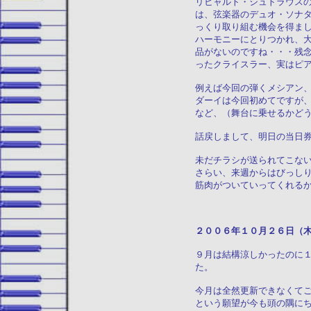
リヒャルト・シュトラウス
は、弦楽器のデュオ・ソナ
っくり取り組む機会を得ま
ハーモニーにとりつかれ、
品がないのですね・・・残
ったクライスラー、実はピ
例えば今回の弾くメシアン
ダーイは今回初めてですが
など、（舞台に乗せるかど
話戻しまして、明日の当日
未だチラシが送られてこな
さらい、来週からはびっし
筋肉がついていってくれる
２００６年１０月２
９月は結構涼しかったのに
た。
今月は全然更新できなくて
という願望が今も頭の隅に