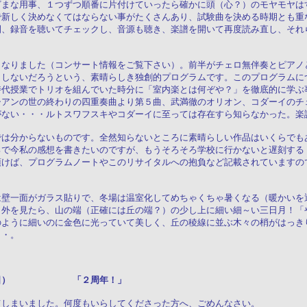
ざまな用事、１つずつ順番に片付けていったら確かに頭（心？）のモヤモヤは
で新しく決めなくてはならない事がたくさんあり、試験曲を決める時期とも重
間、録音を聴いてチェックし、音源も聴き、楽譜を開いて再度読み直し、それ
くなりました（コンサート情報をご覧下さい）。前半がチェロ無伴奏とピアノ
もしないだろうという、素晴らしき独創的プログラムです。このプログラムに
時代授業でトリオを組んでいた時分に「室内楽とは何ぞや？」を徹底的に学ぶ
シアンの世の終わりの四重奏曲より第５曲、武満徹のオリオン、コダーイのチ
がない・・・ルトスワフスキやコダーイに至っては存在すら知らなかった。楽
では分からないものです。全然知らないところに素晴らしい作品はいくらでも
ろで今私の感想を書きたいのですが、もうそろそろ学校に行かないと遅刻する
頂けば、プログラムノートやこのリサイタルへの抱負など記載されていますの
は壁一面がガラス貼りで、冬場は温室化してめちゃくちゃ暑くなる（暖かいを
と外を見たら、山の端（正確には丘の端？）の少し上に細い細～い三日月！「
のように細いのに金色に光っていて美しく、丘の稜線に並ぶ木々の梢がはっき
・・。
５日（日） 「２周年！」
てしまいました。何度もいらしてくださった方へ、ごめんなさい。