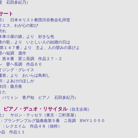
愛 石田多紀乃）
サート
月） 日本キリスト教団渋谷教会礼拝堂
イエス、わが心の歓び
祈れ
水車小屋の娘」より 好きな色
者の歌」より いとしい人の結婚の日は
ータ第１４７番」より 主よ、人の望みの喜びよ
嬰ハ短調 遺作
番 変ニ長調 作品２７－２
ヘ長調 作品６０
イジング・グレイス
魔笛」より おいらは鳥刺し
詞：よあけのほしが
作詞：朧月夜
うた
 バリトン 青戸知 ピアノ 石田多紀乃）
 ピアノ・デュオ・リサイタル
（自主企画）
土） サロン・テッセラ（東京・三軒茶屋）
曲）：ブランデンブルグ協奏曲第５番 ニ長調 BWV１０５０
曲）：レクエイム 作品４８（抜粋）
小品 作品１１