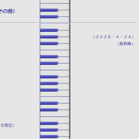
その他）
（２０２６・４・２４）
（敬称略）
古曽志）