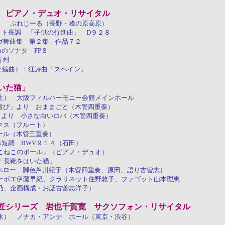
 ピアノ・デュオ・リサイタル
） ぷれじーる（長野・峰の原高原）
 ト長調 「子供の行進曲」 D９２８
ラヴ舞曲集 第２集 作品７２
めのソナタ FP８
行列
ジェ編曲）：狂詩曲「スペイン」
いた猫」
土） 大阪フィルハーモニー会館メインホール
の遊び」より おままごと（木管四重奏）
」より 小さな白いロバ（木管四重奏）
クス（フルート）
ール（木管三重奏）
 ホ短調 BWV９１４（石田）
こねこのポール」（ピアノ・デュオ）
「長靴をはいた猫」
色芦川紀子（木管四重奏、原田、語り古曽志）
ーボエ伊藤早紀、クラリネット住野敦子、ファゴット山本理恵
乃、企画構成・お話古曽志洋子）
匠シリーズ 岩也千賀寛 サクソフォン・リサイタル
水） ノナカ・アンナ ホール（東京・渋谷）