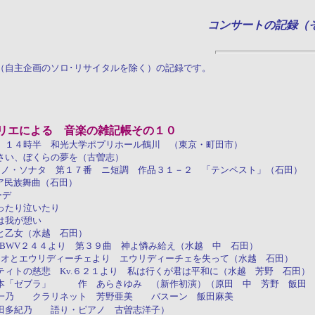
コンサートの記録（
（自主企画のソロ･リサイタルを除く）の記録です。
リエによる 音楽の雑記帳その１０
）１４時半 和光大学ポプリホール鶴川 （東京・町田市）
さい、ぼくらの夢を（古曽志）
ピアノ・ソナタ 第１７番 ニ短調 作品３１－２ 「テンペスト」（石田）
ア民族舞曲（石田）
ーデ
いたり
憩い
越 石田）
難曲BWV２４４より 第３９曲 神よ憐み給え（水越 中 石田）
フェオとエウリディーチェより エウリディーチェを失って（水越 石田）
帝ティトの慈悲 Kv.６２１より 私は行くが君は平和に（水越 芳野 石田）
本「ゼブラ」 作 あらきゆみ （新作初演）（原田 中 芳野 飯田 
乃 クラリネット 芳野亜美 バスーン 飯田麻美
多紀乃 語り・ピアノ 古曽志洋子）