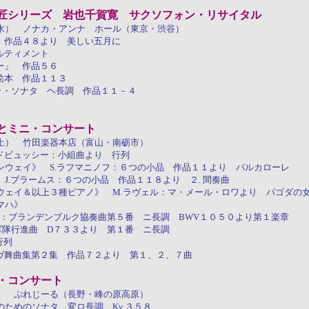
匠シリーズ 岩也千賀寛 サクソフォン・リサイタル
水） ノナカ・アンナ ホール（東京・渋谷）
恋 作品４８より 美しい五月に
ルティメント
ー」 作品５６
絵本 作品１１３
ラ・ソナタ ヘ長調 作品１１－４
とミニ・コンサート
土） 竹田楽器本店（富山・南砺市）
.ドビュッシー：小組曲より 行列
ンウェイ》 S.ラフマニノフ：６つの小品 作品１１より バルカローレ
J.ブラームス：６つの小品 作品１１８より ２. 間奏曲
ウェイ＆以上３種ピアノ》 M.ラヴェル：マ・メール・ロワより パゴダの
マハ》
曲）：ブランデンブルク協奏曲第５番 ニ長調 BWV１０５０より第１楽章
軍隊行進曲 D７３３より 第１番 ニ長調
行列
ラヴ舞曲集第２集 作品７２より 第１、２、７曲
・コンサート
） ぷれじーる（長野・峰の原高原）
手のためのソナタ 変ロ長調 Kv.３５８