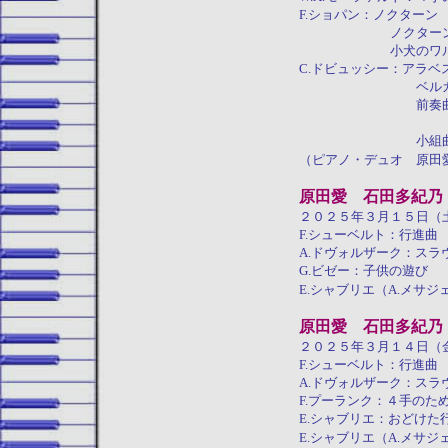
F.ショパン：ノクターン
ノクターン 嬰
小犬のワルツ 変
C.ドビュッシー：アラベ
ベルガマスク
前奏曲集第１集
アナ
小組
（ピアノ・デュオ 原田
原田愛 石田多紀乃
２０２５年３月１５日（
F.シューベルト：行進曲
A.ドヴォルザーク：ス
G.ビゼー：子供の遊び
E.シャブリエ（A.メサ
原田愛 石田多紀乃
２０２５年３月１４日（
F.シューベルト：行進曲
A.ドヴォルザーク：ス
F.プーランク：４手のた
E.シャブリエ：おどけた
E.シャブリエ（A.メサ