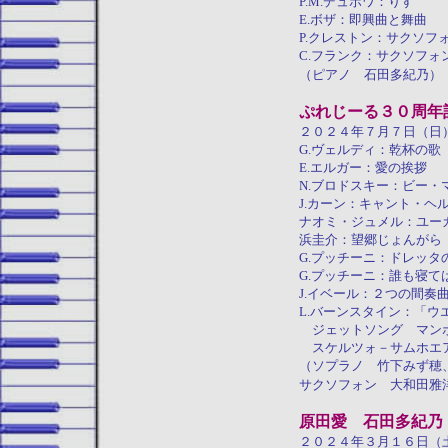
P.M.デュボワ：りす
E.ボザ：即興曲と舞曲
P.クレストン：サクソフ
C.フランク：サクソフ
（ピアノ 石田多紀乃）
ぷれじーる３０周年
２０２４年７月７日（日
G.ヴェルディ：乾杯の歌
E.エルガー：愛の挨拶
N.ブロドスキー：ビー・
J.カーン：キャント・ヘ
ナオミ・ジュメル：ユー
浜圭介：望郷じょんがら
G.プッチーニ：ドレッタ
G.プッチーニ：誰も寝て
J.イベール：２つの間奏
L.バーンスタイン：「
ジェットソング マンボ
スケルツォ－サムホエ
（ソプラノ 竹下みず穂
サクソフォン 大和田雅
原田愛 石田多紀乃
２０２４年３月１６日（