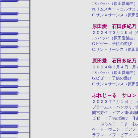
J.S.バッハ（原田愛編
N.リムスキー＝コルサ
C.サン＝サーンス（原田
原田愛 石田多紀乃
２０２４年３月１５日（
J.S.バッハ（原田愛編
G.ビゼー：子供の遊び
C.サン＝サーンス（原田
原田愛 石田多紀乃
２０２４年３月４日（月
J.S.バッハ（原田愛編
G.ビゼー：子供の遊び
C.サン＝サーンス（原田
ぷれじ～る サロン
２０２３年７月１日（土
ブラームス：ハンガリア
間宮芳生：ピアノ連弾組
ビゼー：子供の遊び 作
ぶらんこ、こま、お人
ベートーヴェン：ピアノ
ラフマニノフ：ピアノ・