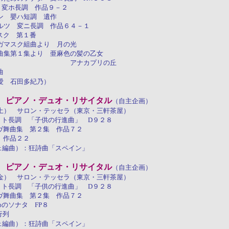
 変ホ長調 作品９－２
ハ短調 遺作
ニ長調 作品６４－１
スク 第１番
組曲より 月の光
より 亜麻色の髪の乙女
カプリの丘
曲
愛 石田多紀乃）
 ピアノ・デュオ・リサイタル
（自主企画）
土） サロン・テッセラ（東京・三軒茶屋）
 ト長調 「子供の行進曲」 D９２８
ラヴ舞曲集 第２集 作品７２
 作品２２
ジェ編曲）：狂詩曲「スペイン」
 ピアノ・デュオ・リサイタル
（自主企画）
金） サロン・テッセラ（東京・三軒茶屋）
 ト長調 「子供の行進曲」 D９２８
ラヴ舞曲集 第２集 作品７２
めのソナタ FP８
行列
ジェ編曲）：狂詩曲「スペイン」