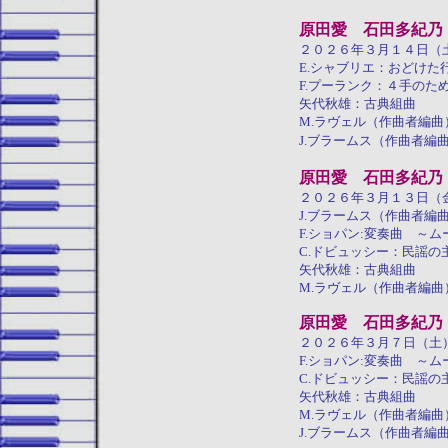
原田愛 石田多紀乃
２０２６年３月１４日（
E.シャブリエ：おどけた
F.プーランク：４手のた
矢代秋雄：古典組曲
M.ラヴェル（作曲者編
J.ブラームス（作曲者
原田愛 石田多紀乃
２０２６年３月１３日（
J.ブラームス（作曲者
F.ショパン:変奏曲 ～
C.ドビュッシー：民謡
矢代秋雄：古典組曲
M.ラヴェル（作曲者編
原田愛 石田多紀乃
２０２６年３月７日（土
F.ショパン:変奏曲 ～
C.ドビュッシー：民謡
矢代秋雄：古典組曲
M.ラヴェル（作曲者編
J.ブラームス（作曲者