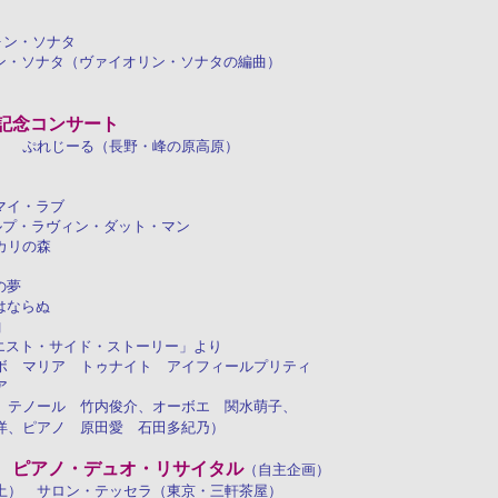
ォン・ソナタ
ォン・ソナタ（ヴァイオリン・ソナタの編曲）
記念コンサート
） ぷれじーる（長野・峰の原高原）
マイ・ラブ
ルプ・ラヴィン・ダット・マン
カリの森
の夢
はならぬ
曲
ウエスト・サイド・ストーリー」より
 マリア トゥナイト アイフィールプリティ
ア
、テノール 竹内俊介、オーボエ 関水萌子、
洋、ピアノ 原田愛 石田多紀乃）
 ピアノ・デュオ・リサイタル
（自主企画）
土） サロン・テッセラ（東京・三軒茶屋）