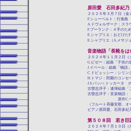
原田愛 石田多紀乃
２０２５年３月７日（金
F.シューベルト：行進曲
A.ドヴォルザーク：ス
F.プーランク：４手のた
E.シャブリエ：おどけた
E.シャブリエ（A.メサ
音楽物語「長靴をは
２０２４年１１月２日（
G.ビゼー：組曲「子供
J.イベール：組曲「物語
C.ドビュッシー：シリン
H.トマジ：田園のコンセ
J.S.バッハ:トッカータ
古曽志洋子：連弾組曲「
古曽志洋子：音楽物語：
原作C.ペロー 脚
（フルート斉藤安那、オ
ピアノ原田愛、石田多紀
第５０８回 若き巨
２０２４年７月１０日（