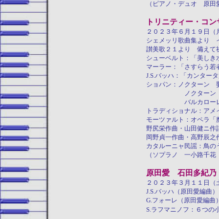
（ピアノ・デュオ 原田
トリニティー・コン
２０２３年６月１９日（
シェメッリ歌曲集より 
讃美歌２１より 備えて
シューベルト：「美しき
マーラー：「さすらう若
J.S.バッハ：「カンタ
ショパン：ノクターン 
ノクターン 第８
バルカローレ 嬰
トラディショナル：アメ
モーツァルト：オペラ「
野尻栄作曲・山田健ニ作
岡野貞一作曲・高野辰之
カタルーニャ民謡：鳥の
（ソプラノ 一小路千花
原田愛 石田多紀乃
２０２３年３月１１日（
J.S.バッハ（原田愛編
G.フォーレ（原田愛編
S.ラフマニノフ：６つの