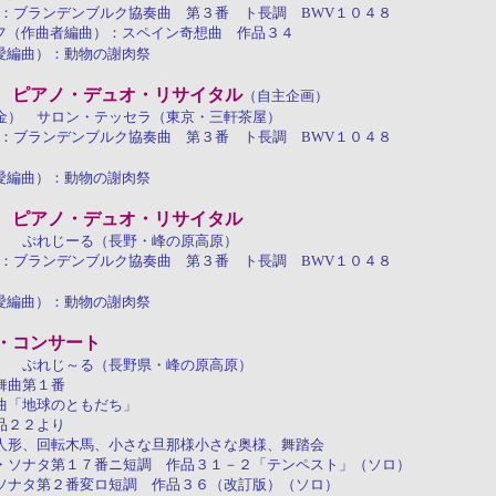
曲）：ブランデンブルク協奏曲 第３番 ト長調 BWV１０４８
コフ（作曲者編曲）：スペイン奇想曲 作品３４
愛編曲）：動物の謝肉祭
 ピアノ・デュオ・リサイタル
（自主企画）
金） サロン・テッセラ（東京・三軒茶屋）
曲）：ブランデンブルク協奏曲 第３番 ト長調 BWV１０４８
愛編曲）：動物の謝肉祭
 ピアノ・デュオ・リサイタル
） ぷれじーる（長野・峰の原高原）
曲）：ブランデンブルク協奏曲 第３番 ト長調 BWV１０４８
愛編曲）：動物の謝肉祭
・コンサート
） ぷれじ～る（長野県・峰の原高原）
舞曲第１番
曲「地球のともだち」
品２２より
形、回転木馬、小さな旦那様小さな奥様、舞踏会
・ソナタ第１７番ニ短調 作品３１－２「テンペスト」（ソロ）
ソナタ第２番変ロ短調 作品３６（改訂版）（ソロ）