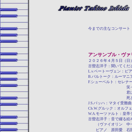
今までの主なコンサート
アンサンブル・ヴァ
２０２６年４月５日（日
古曽志洋子：聞いてくだ
L.v.ベートーヴェン：
B.バルトーク：ルーマニ
F.シューベルト：セレナ
笑ったり泣
君は我が
死と乙女（水
J.S.バッハ：マタイ受
Ch.W.グルック：オル
W.A.モーツァルト：皇
古曽志洋子：音で綴る絵
（ヴァイオリン 中一
ピアノ 原田愛 石田