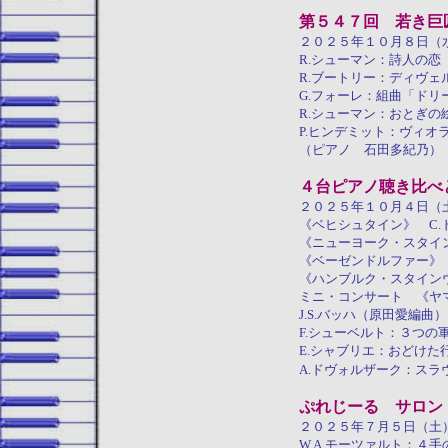
第５４７回 若き巨
２０２５年１０月８日（
R.シューマン：詩人の
R.ブートリー：ディヴェ
G.フォーレ：組曲「ドリ
R.シューマン：おとぎの
P.ヒンデミット：ヴィオ
（ピアノ 石田多紀乃）
４台ピアノ聴き比べ
２０２５年１０月４日（
《ベヒシュタイン》 C
《ニューヨーク・スタイ
《ベーゼンドルファー》 
《ハンブルク・スタイン
ミニ・コンサート 《ヤ
J.S.バッハ（原田愛編
F.シューベルト：３つの
E.シャブリエ：おどけた
A.ドヴォルザーク：ス
ぷれじーる サロン
２０２５年７月５日（土
W.A.モーツァルト：４