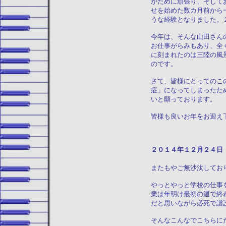
がために頑張り、そして
せを始めた数カ月前から
うな経験となりました。
今年は、そんな山田さん
お仕事がらみもあり、全
に刻まれたのは三陸の風
のです。
さて、皆様にとってのこ
症」になってしまったた
いと願っております。
皆様も良いお年をお迎え
２０１４年１２
またもやご無沙汰してお
やっとやっと学校の仕事
業は年明け最初の週で終
だと思いながら必死で譜
そんなこんなでこちらに