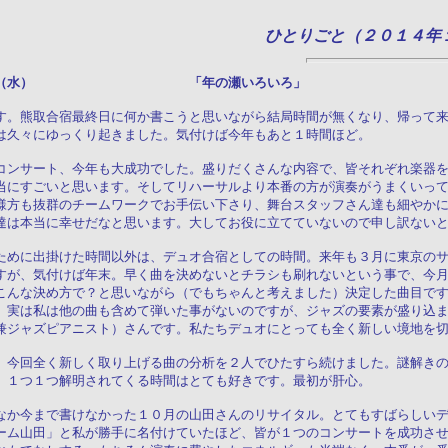
ひとりごと（２０１４年
月３１日（水） 「年の瀬いろいろ」
す。熊取合宿最終日に何か書こうと思いながら結局時間が無くなり、帰って
は久々にゆっくり起きました。気付けば今年もあと１時間ほど。
コンサート、今年も大成功でした。盛りだくさんな内容で、皆それぞれ楽器
当にすごいと思います。そしてリハーサルより本番の方が演奏がうまくいっ
様方も抜群のチームワークでお手伝い下さり、舞台スタッフさん達も細やか
達は本当に幸せだなと思います。大してお役に立てていないので申し訳ない
ために出掛けた時間以外は、デュオ合宿としての時間。来年も３月に東京の
すが、気付けば年末。早く曲を決めないとチラシも刷れないという事で、今
こんな決め方で？と思いながら（でもちゃんと考えました）決定した曲目で
、実は私は他の曲も含めて弾いた事がないのですが、ジャズの要素が盛り込
兼ジャズピアニスト）さんです。私たちデュオにとっても全く新しい境地を
、今回全く新しく取り上げる曲の分析を２人でひたすら続けました。謎解き
、１つ１つ解明されてくる時間はとても好きです。最初が肝心。
なか今まで書けなかった１０月の山田さんのリサイタル。とてもすばらしい
ーム山田」と私が勝手に名付けていたほど、皆が１つのコンサートを成功さ