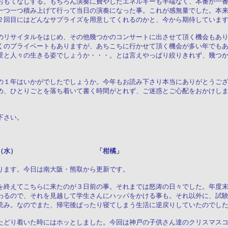
おもてなしする。もちろん演奏に費やしたエネルギーも半端なく、本番が一
一つ一つ積み上げて行って当日の演奏になった事。これが感無量でした。本
２回目にはどんなサプライズを用意してくれるのかと、今から期待していま
のリサイタルをはじめ、その他幾つかのコンサートに出させて頂く機会もあ
くのプライベートもありますが、あちこちに行かせて頂く機会が多い年でも
景と人々の生きる姿でしょうか・・・。とは言えやっぱり絞りきれず、幾つ
の１年はいかがでしたでしょうか。今年もお読み下さり本当にありがとうご
め、ひとりごとを落ち着いて書く時間がとれず、ご迷惑とご心配をおかけし
下さい。
月２４日（水） 「柑橘」
ります。今日は南大阪・熊取から更新です。
を終えてこちらに来たのが３日前の事。それまでは怒涛の日々でした。年度
わるので、それを見越して学生さんにハッパをかける事も。それ以外に、試
読み。なのでまた、帰宅後ぱったり寝てしまう生活に逆戻りしていたのでし
たどり着いた時にはホッとしました。今回は神戸の子供さん達のクリスマス