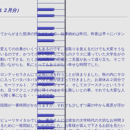
１２月分）
来てからがまた怒涛の慌ただしさで、仕事納めは昨日。昨夜は早々にバタン
を変えての出番がいくつもあるのです。段取りを覚えるだけでも大変そうな
ているのです。かつて小さい頃からこちらのクラスに通っていた大学生が小
に動いて下さる。たくさんの方々の応援とご支援があって成り立ち、そこで
と思いながらも、私にとってもありがたい幸せな時間でした。
サロンテッセラさんにて定期公演を行うことが決まりました。秋の内にサロ
月に入ってバタバタバタバタと曲が決まって行きました。お昼休み２回分で
す。モーツァルト、ブラームス、フォーレ、そしてカプースチンというライ
まれ、且つテクニック的に弾くのはとても難しいとの事。それでも大変な人
切り開く事になる・・・はずです。
の段階が一番時間がかかりますが、それでも少しずつ霧の中から風景が浮か
デビューリサイタルでした。裏方さんには彼女の大学時代の大切なお仲間３
せるために一致団結していたのでした。お客様が喜んで下さるお顔を見たい