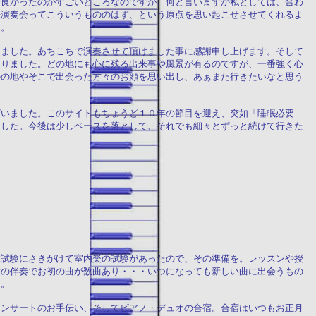
番良かったのがすごいところなのですが、何と言いますか私としては、合わ
来演奏会ってこういうもののはず、という原点を思い起こせさせてくれるよ
す。
りました。あちこちで演奏させて頂けました事に感謝申し上げます。そして
ありました。どの地にも心に残る出来事や風景が有るのですが、一番強く心
かの地やそこで出会った方々のお顔を思い出し、あぁまた行きたいなと思う
ざいました。このサイトもちょうど１０年の節目を迎え、突如「睡眠必要
ました。今後は少しペースを落として、それでも細々とずっと続けて行きた
末試験にさきがけて室内楽の試験があったので、その準備を。レッスンや授
験の伴奏でお初の曲が数曲あり・・・いつになっても新しい曲に出会うもの
た。
コンサートのお手伝い、そしてピアノ・デュオの合宿。合宿はいつもお正月