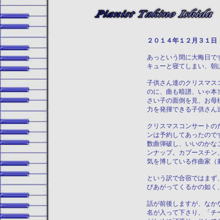
２０１４年１２
あっという間に大晦日で
キューと寝てしまい、朝
子供さん達のクリスマス
のに、曲も暗譜、いゃ本
さい子の面倒を見、お母
力を発揮できる子供さん
クリスマスコンサートの
ンは予約してあったので
数曲弾破し、いいのかな
ンナップ。カプースチン
気を博している作曲家（
という訳で合宿ではまず
びあがってくるかの如く
話が前後しますが、なか
名が入って下さり、「チ