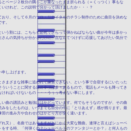
るとページ２枚分の隅っこが重なったまま折られる（＝くっつく）事もな
くいけれど、この説明で分かって頂けましたか・・・？
ており、そして６月のソロ・リサイタルのチラシ制作のために曲目を決めな
です。
という割には、こちらも必死でさらって弾かねばならない曲が今年は多かっ
生さんの気持ちが分かるだけに、点なんてつけずに応援してあげたい気分で
い申し上げます。
とさまざまな雑事に追われて練習できない、という事で合宿するにいたった
そういうことに関する連絡事項は多々あるもので、電話もメールも降ってき
なければいけないもの・・・うぅぅ考えない事にします。
しい曲の譜読みと勉強ははかどっています。何でもそうなのですが、その曲
読みをしたものは、いつまでも自分の中に「とりあえず」感が残ります。最
練習の進み方や合わせのはかどり方が全く違います。
ずれ又）、名曲ではありますがとにかく大変な難曲。連弾と言えばシューベ
トをする時、「何弾くの？シューベルトのファンタジーとか？」と何人もの