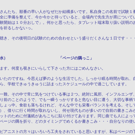
さんたち、順番の早い人がなぜだか結構多いです。私自身この名前で試験１
全に準備を整えて、今か今かと待っていると、会場内で先生方が席について
験開始は１０分おしで」。何かと思ったら、タブレット端末取り扱い説明の
を祈るしかないっ。
聴き、その後明日の試験のための合わせという盛りだくさんな１日です・・
２９日（水） 「ページの隅っこ」
ます。何度も覗きにいらして下さった方にはごめんなさい。
いたのですね。今思えば夢のような生活でした。しっかり眠る時間が取れ、
ら、学校できゅうきゅうに詰まったスケジュールの中で過ごしています。
一難。その中で常に気をつけている事は２つ。絶対に風邪、インフルエンザ
り前のことのようで、でも一瞬うっかりすると危ない目に遭う、大切な事柄
しょっ中。食欲も落ちるけれど、そんな中でも栄養バランスを考える。そし
）、借りに行く時間が取れないし、何せ現代ものが多いので自前の書きこみ
ットのために付箋紙があちこちに貼り付けてあります。同じ曲でも人によっ
ページの隅を折り、どのタイミングでめくるか書きこみ・・・自分なりの使
ピアニストの方々はいろいろ工夫をされていると思いますが、私はページの