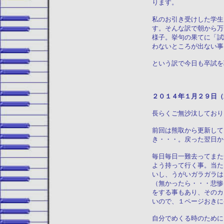
ります。
私のお引き受けした学生
す。そんな訳で朝から万
様子。挙句の果てに「試
わないところが出ない事
という訳で今日も卒試を
２０１４年１月
長らくご無沙汰しており
前回は熊取から更新して
き・・・。戻った翌日か
毎日毎日一難去ってまた
よう持って行く事。当た
いし、うがいガラガラは
（無かったら・・・悲惨
をする事もあり、そのカ
いので、１ページおきに
自分でめくる時のために