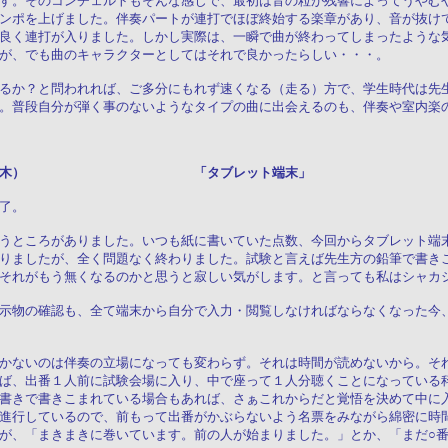
す。そのコンチェルトもそんな感じで、最初は音の粒が残響によってうやむ
ンポを上げました。伴奏パートが連打でほぼ終始する楽章があり、音が抜け
良く連打が入りました。しかし実際は、一瞬で曲が終わってしまったような
が、でも曲のキャラクターとしてはそれで良かったらしい・・・。
るか？と問われれば、ご多分にもれず速くなる（走る）方で、学生時代は先
。普段自分が弾く事のないようなタイプの曲に出会えるのも、伴奏や室内楽
３０日（木） 「タブレット端末」
了。
うところがありました。いつも紙に書いていた点数、今回からタブレット端
りましたが、全く問題なく終わりました。試験と言えば先生方の鉛筆で書き
それがもう無くなるのかと思うと寂しい気がします。と言っても私はシャカ
示物の確認も、全て端末から自分で入力・閲覧しなければならなくなった今
かないのは伴奏の立場になっても変わらず。それは時間が読めないから。そ
ば、出番１人前に試験会場に入り、中で座って１人分聴くことになっている
書きで書きこまれている場合もあれば、さぁこれからだと覚悟を決めて中に
進行しているので、前もって出番がかぶらないよう名票をみながら綿密に時
が、「まきまきに巻いています。前の人が始まりました。」とか、「まだ○