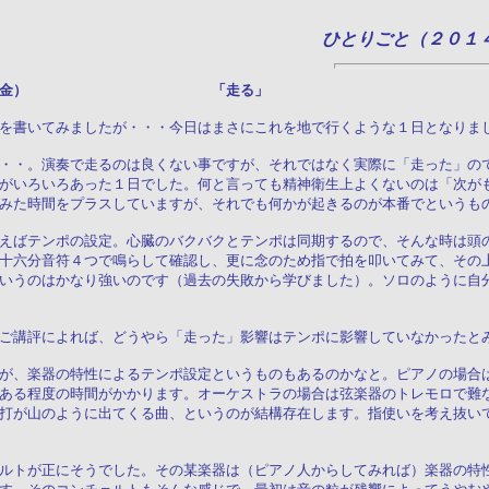
ひとりごと（２０１
月３１日（金） 「走る」
を書いてみましたが・・・今日はまさにこれを地で行くような１日となりま
・・。演奏で走るのは良くない事ですが、それではなく実際に「走った」の
がいろいろあった１日でした。何と言っても精神衛生上よくないのは「次が
みた時間をプラスしていますが、それでも何かが起きるのが本番でというも
えばテンポの設定。心臓のバクバクとテンポは同期するので、そんな時は頭
十六分音符４つで鳴らして確認し、更に念のため指で拍を叩いてみて、その
いうのはかなり強いのです（過去の失敗から学びました）。ソロのように自
ご講評によれば、どうやら「走った」影響はテンポに影響していなかったと
が、楽器の特性によるテンポ設定というものもあるのかなと。ピアノの場合
ある程度の時間がかかります。オーケストラの場合は弦楽器のトレモロで難
打が山のように出てくる曲、というのが結構存在します。指使いを考え抜い
ルトが正にそうでした。その某楽器は（ピアノ人からしてみれば）楽器の特