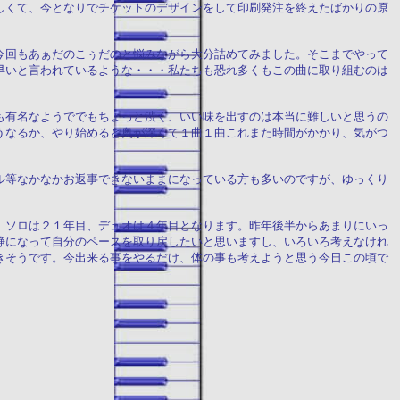
しくて、今となりでチケットのデザインをして印刷発注を終えたばかりの原
今回もあぁだのこぅだのと悩みながら大分詰めてみました。そこまでやって
早いと言われているような・・・私たちも恐れ多くもこの曲に取り組むのは
も有名なようででもちょっと渋く、いい味を出すのは本当に難しいと思うの
うなるか、やり始めると奥が深くて１曲１曲これまた時間がかかり、気がつ
ル等なかなかお返事できないままになっている方も多いのですが、ゆっくり
。ソロは２１年目、デュオは４年目となります。昨年後半からあまりにいっ
静になって自分のペースを取り戻したいと思いますし、いろいろ考えなけれ
きそうです。今出来る事をやるだけ、体の事も考えようと思う今日この頃で