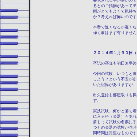
要求される事が多いので
るとのご指摘があってテ
態がとてもよくて気持ち
か？考えれば怖いのです
本番で速くなるか遅くな
弾く事はまず有りません
２０１４年１月
卒試の審査も初日無事終
今回の試験、いつもと違
しよう？という不安があ
いた記憶がありますが、
出欠登録も部屋取りも掲
す。
実技試験、何かと落ち着
に入る科（楽器）もあれ
前もって試験の名票に手
つもの楽器の試験が同時
間時間は貴重なものです