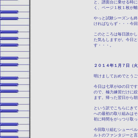
と、譜面台に乗せる時に
く、ページ１枚１枚が離
やっと試験シーズンも終
ければならず・・・今回
このところは毎日誰かし
た気もしますが。今日と
す・・・。
２０１４年１月
明けましておめでとうご
今日は七草がゆの日です
ので、極力練習だけに絞
ます。帰った翌日から朝
という訳でこちらにきて
への最初の取り組みはそ
初に時間をがっつり取っ
今回取り組むシューベル
ルトのファンタジーと言