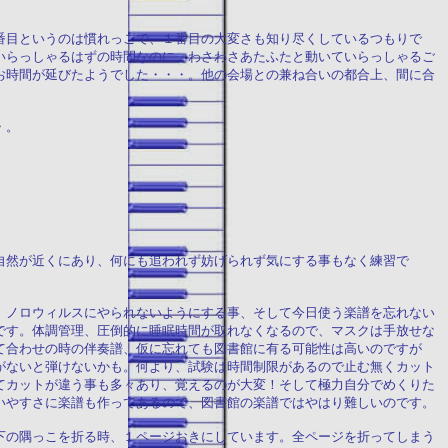
番目というのは慣れっこで、１番目の大変さも知り尽くしているつもりで
いらっしゃるはずの時間なのに、わさわさあたふたと動いていらっしゃるご
お時間が延びたようでした・・・。他の会場との兼ね合いの都合上、間に合
・。
自然が近くにあり、何にも追われず妨げられず気にする事もなく練習で
、ノロウィルスにやられないようにする事、そして今日使う楽譜を忘れない
です。体調管理、圧倒的に睡眠時間が取れなくなるので、マスクは手放せな
て合わせの時の伴奏譜、仮に忘れても図書館に有る可能性は高いのですが
がないと弾けないかも。何より、試験は時間制限があるので止む無くカット
てカットが違う事も多々あり、覚えるのが大変！そして極力自分でめくりた
いやすさに楽譜も作ってあるので、図書館の楽譜ではやはり難しいのです。
下の隅っこを折る時、１ページおきにしています。全ページを折ってしまう