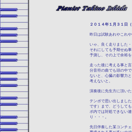
２０１４年１
昨日は試験あれやこれや
いゃ、良く走りました・
それにしても予期せぬ事
予測し、その上で余裕を
走った後に考える事と言
分音符の曲でも頭の中で
ないと、心臓の影響力と
考えないと。
演奏後に先生方に頂いた
テンポで思い出しました
です）まで、どうしても
ポ内では対処できない連
り・・・。
先日伴奏した某コンチェ