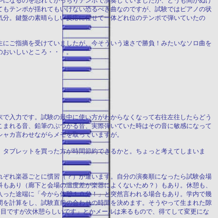
やになるのを恐れてがっちりテンポで演奏していましたが、どうも間がぬけ
てもテンポが揺れてもいけない恐るべき曲なのですが、試験ではピアノの状
気分。鍵盤の素晴らしい反応に任せて一体どれ位のテンポで弾いていたの
生にご指摘を受けていましたが、今そういう速さで勝負！みたいなソロ曲を
のおいしいところ・・・。
末で入力です。試験の最中に使い方がわからなくなって右往左往したらどう
こまれる音、鉛筆のぶつかる音、実際弾いていた時はその音に敏感になって
シャカ言わせながらメモを取っていますが。
、タブレットを買った方が時間節約できるかと。ちょっと考えてしまいま
れぞれ楽器ごとに慣習（？）が違います。自分の演奏順になったら試験会場
科もあり（廊下と会場の温度差が楽器によくないため？）もあり。休憩も、
入った途端に「今から休憩１０分！」と突然言われる場合もあり。学内で幾
間を計算をし、試験直前の合わせの時間を決めます。そうやって生まれた隙
番目ですが次休憩らしいです」とかメールは来るもので、得てして変更にな