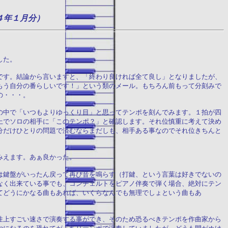
４年１月分）
した。
です。結論から言いますと、「終わり良ければ全て良し」となりましたが、
もう自分の番らしいです！」という類のメール。もちろん前もって分刻みで
の・・・。
の中で「いつもよりゆっくり目」と思ってテンポを刻んでみます。１拍が四
上でソロの相手に「このテンポ？」と確認します。それ位慎重に考えて決め
分だけひとりの問題で済むならまだしも、相手ある事なのでそれ位きちんと
みえます。あぁ良かった。
は鍵盤がいったん戻って再び音を鳴らす（打鍵、という言葉は好きでないの
なく出来ている事でも、コンチェルトをピアノ伴奏で弾く場合、絶対にテン
てどうにかなる曲もあれば、いくらなんでも無理でしょという曲もあ
性上すごい速さで演奏する事ができ、そのため恐るべきテンポを作曲家から