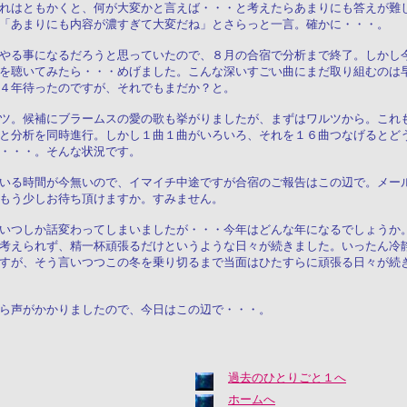
れはともかくと、何が大変かと言えば・・・と考えたらあまりにも答えが難
「あまりにも内容が濃すぎて大変だね」とさらっと一言。確かに・・・。
やる事になるだろうと思っていたので、８月の合宿で分析まで終了。しかし
を聴いてみたら・・・めげました。こんな深いすごい曲にまだ取り組むのは
４年待ったのですが、それでもまだか？と。
ツ。候補にブラームスの愛の歌も挙がりましたが、まずはワルツから。これ
と分析を同時進行。しかし１曲１曲がいろいろ、それを１６曲つなげるとど
・・・。そんな状況です。
いる時間が今無いので、イマイチ中途ですが合宿のご報告はこの辺で。メー
もう少しお待ち頂けますか。すみません。
いつしか話変わってしまいましたが・・・今年はどんな年になるでしょうか
考えられず、精一杯頑張るだけというような日々が続きました。いったん冷
すが、そう言いつつこの冬を乗り切るまで当面はひたすらに頑張る日々が続
ら声がかかりましたので、今日はこの辺で・・・。
過去のひとりごと１へ
ホームへ