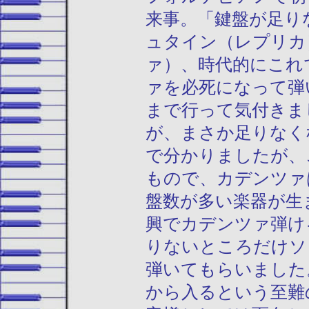
来事。「鍵盤が足り
ュタイン（レプリカ
ァ）、時代的にこれ
ァを必死になって弾
まで行って気付きま
が、まさか足りなく
で分かりましたが、
もので、カデンツァ
盤数が多い楽器が生
興でカデンツァ弾け
りないところだけソ
弾いてもらいました
から入るという至難