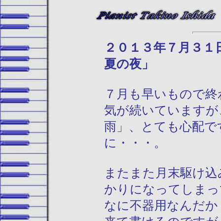
２０１３年
夏の夜」
７月も早いもので終
気が続いていますが
雨」、とても心配で
に・・・。
またまた月末駆け込
かりになってしまっ
なに不器用なんだか