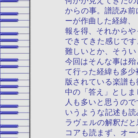
何かが見えてきたの
からの事。譜読み前
ーが作曲した経緯、
報を得、それからや
できてきた感じです
難しいとか、そうい
今回はそんな事は殆
て行った経緯も多少
版されている楽譜も
中の「答え」としま
人も多いと思うので
いうような記述も読
ラヴェルの解釈だと
コアも読まず、オー