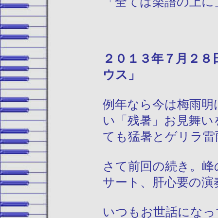
「全ては楽譜の上に
２０１３年
ウス」
例年なら今は梅雨明
い「残暑」お見舞い
ても猛暑とゲリラ雷
さて前回の続き。峰
サート、肝心要の演
いつもお世話になっ