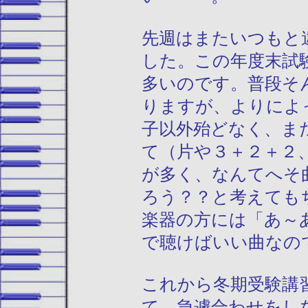
先週はまたいつもと
した。この年度末試
多いのです。普段そ
りますが、よりによ
子以外殆どなく、ま
て（片や３＋２＋２
が多く、なんてへそ
ろう？？と考えても
楽器の方には「あ～
で聴けばいい曲なの
これから冬期受験講
て、急遽合わせをし