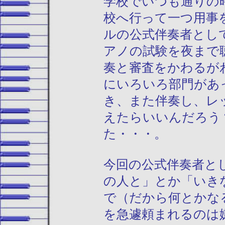
学校でいつも通りの
校へ行って一つ用事
ルの公式伴奏者とし
アノの試験を夜まで
奏と審査をかわるが
にいろいろ部門があ
き、また伴奏し、レ
えたらいいんだろう
た・・・。
今回の公式伴奏者と
の人と」とか「いき
で（だから何とかな
を急遽頼まれるのは