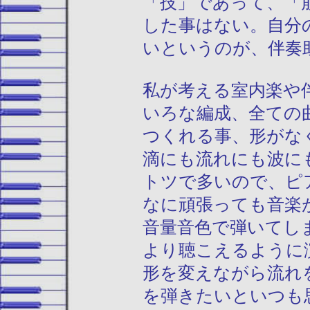
「技」であって、「
した事はない。自分
いというのが、伴奏
私が考える室内楽や
いろな編成、全ての
つくれる事、形がな
滴にも流れにも波に
トツで多いので、ピ
なに頑張っても音楽
音量音色で弾いてし
より聴こえるように
形を変えながら流れ
を弾きたいといつも