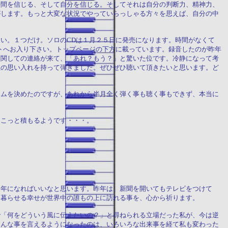
時間を信じる、そして自分を信じる。そしてそれは自分の判断力、精神力、
がします。もっと大変な状況でやっていらっしゃる方々を思えば、自分の中
い。１つだけ。ソロのCDは１月２５日に発売になります。時間がなくて
トへお入り下さい。トップページの下方に載っています。録音したのが昨年
に関しての連絡が来て、「あれ？もう？」と驚いた位です。冷静になって考
位の思い入れを持って弾きました。ぜひぜひ聴いて頂きたいと思います。ど
ラムを決めたのですが、あれから半月全く弾く事も聴く事もできず、本当に
ょこっと積もるようです・・・。
１年になればいいなと思います。昨年は、新聞を開いてもテレビをつけて
日暮らせる幸せが世界中の誰もの上に訪れる事を、心から祈ります。
で「何をどういう風に伝えたいの？」と尋ねられる立場だった私が、今は逆
こんな事を言えるようになったのは、いろいろな出来事を経て私も変わった