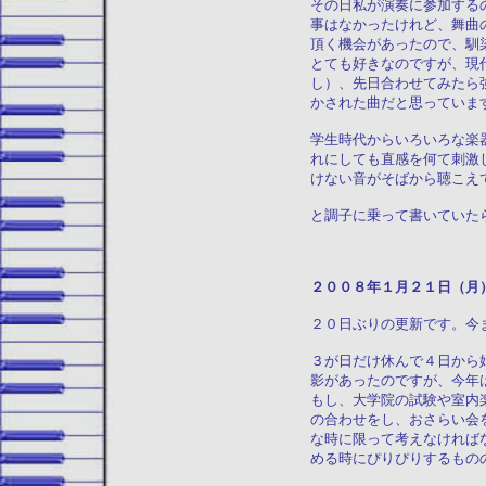
その日私が演奏に参加する
事はなかったけれど、舞曲
頂く機会があったので、馴
とても好きなのですが、現
し）、先日合わせてみたら
かされた曲だと思っていま
学生時代からいろいろな楽
れにしても直感を何て刺激
けない音がそばから聴こえ
と調子に乗って書いていた
２００８年１月２
２０日ぶりの更新です。今
３が日だけ休んで４日から
影があったのですが、今年
もし、大学院の試験や室内
の合わせをし、おさらい会
な時に限って考えなければ
める時にぴりぴりするもの