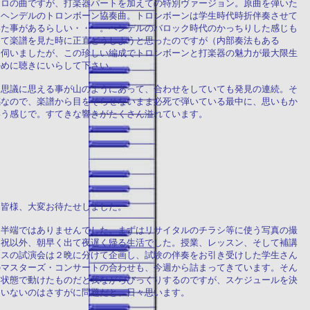
ソロの曲ですが、打楽器パートを加えての特別ヴァージョン。原曲を弾いた
てヘンデルのトロンボーン協奏曲。トロンボーンは学生時代時折伴奏させて
いた事があるらしい・・・。ヘンデルのバロック時代のかっちりした感じも
めて楽譜を見た時に正直どうしようと思ったのですが（内部奏法もある
と伺いましたが、この珍しい編成でトロンボーンと打楽器の魅力が最大限生
かめに聴きにいらして下さい。
不思議に思える事が山のようにあって、合わせをしていても発見の連続。そ
感なので、楽譜から目をそらせないまま必死で弾いている最中に、思いもか
いう感じで。すてきな響きがたくさん溢れています。
た皆様、大変お待たせしました。
は半端ではありませんでした。まずはリサイタルのチラシ等に使う写真の撮
日祝以外、朝早く出て夜遅く帰る生活でした。授業、レッスン、そして補講
ラスの試演会は２晩に分けて企画し、試験の伴奏をお引き受けした学生さん
のマスターズ・コンサートの合わせも、今週から詰まってきています。そん
な状態で動けたものだと我ながらびっくりするのですが、スケジュールを決
ていないのはさすがに問題だと、日々思います。