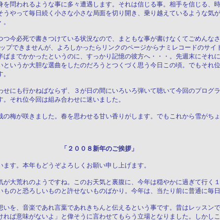
身を問われるような事に多々遭遇します。それは信じる事。相手を信じる、
そうやって毎日続く小さな小さな局面を切り開き、乗り越えているような気
・。
つつ今必死で書きつけている状況なので、まともな事が書けなくてごめんなさ
アップできませんが、よろしかったらリンクのページからナミレコードのサイ
半ばまでかかったというのに、すっかり記憶の彼方へ・・・。先週末にそれ
いというか大胆な選曲をしたのだろうとつくづく思う今日この頃。でもそれ
す。
わせにも行かねばならず、３が日の間にいろいろ弾いて聴いて今回のプログ
す。それ位今回は組み合わせに迷いました。
栽の梅が咲きました。春を思わせる甘い香りがします。でもこれから雪がち
（火） 「２００８新年のご挨拶」
います。本年もどうぞよろしくお願い申し上げます。
気が大荒れのようですね。このお天気と裏腹に、今年は穏やかに過ぎて行く
いものと恐ろしいものと許せないものばかり。今年は、当たり前に普通に毎
想いを、音楽であれ言葉であれきちんと伝えるという事です。昔はレッスン
ければ意味がないよ」と偉そうに言わせてもらう立場となりました。しかし