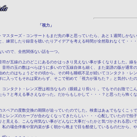
１日（木） 「視力」
・マスターズ・コンサートもまだ先の事と思っていたら、あと１週間しかな
と、練習したり録音を聴いたりアイデアを考える時間が全然取れなくて・・
ないので、全然関係ない話を一つ。
音符が五線の上のどこにあるのかはっきり見えない事が多くなりました。線
、音符の玉の数はべらぼうに多いので五線自体も細く、また楽譜の版が通常
始めたのはちょうどその頃から。その時も睡眠不足が続いてコンタクト・レ
年に入ってもそれは変わらず、そこで初めて「視力が落ちた？」と気付いた
、コンタクト・レンズ歴は相当なもの（眼鏡より長い）。でもそのお陰でこ
たら？と考える事さえなかった。だからもしかして・・・？と思ったら怖く
のスペアの度数交換の期限が迫っていたのでした。検査はあぁでもなくこぅ
目とレンズのカーブが合わなくなってきたらしい・・・心配していたので拍
りと見える、こんな何気ない事がどんなに大事だったかと気づかされる思い
、私の場合伴奏や室内楽が多く朝から晩まで目を酷使しているものだから、