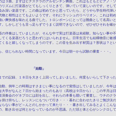
のは３曲。まずはヒナステラのアルゼンチン舞曲。これはもともとピアノ・
のリズムに打楽器がとてもしっくりときて、弾いていて楽しいのです。そし
染み深い楽器です。この曲は初めてかと思っていたら、どうやら学生時代弾
代物と相性はとてもよいようです。それにラッシュのリベリオン。これは初
強い爽快感を味わえる曲でした。トロンボーンにとっては難曲として名高い
す。しかしどうも舌っ足らずでうまく説明できないので、ぜひぜひそれを確
器の伴奏はしていましたが、そんな中で実は打楽器は未経験。知らない事や
してくる楽器だろうと思わずにはいられません。日常生活でも結構物音に敏
てくると嬉しくなってしまうのです。この音を生み出す材質は？形状は？と
ら、信じられない時間になっています。今日は朝一から試験の審査・・・。
１日（月） 「始動」
までの記録、１８日を大きく上回ってしまいました。何度もいらして下さっ
始動、例年この時期はすさまじい事になるので覚悟はしていましたが、今年
は大学がなんと７日から始まったのもあり（高校は９日から）、この半月は
楽演奏会のゲネプロには顔を出し、それらの本番も聴いて審査し、ウチのク
を掛け持ちし、レッスンにもついて行き・・・暮れに合わせたきりご無沙汰
ならない事がど～んとのしかかって来たり・・・書き出してみるとよくこん
の、動き出せば何とかなっているのが不思議。ただ頭と体と心がシンクロし