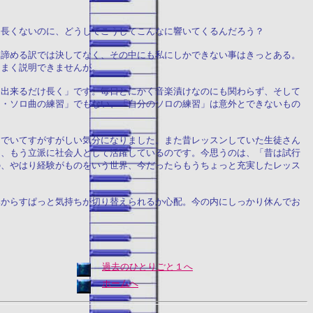
て長くないのに、どうしてこうしてこんなに響いてくるんだろう？
と諦める訳では決してなく、その中にも私にしかできない事はきっとある。
うまく説明できませんが。
を出来るだけ長く」です。毎日とにかく音楽漬けなのにも関わらず、そして
ノ・ソロ曲の練習」でもない、「自分のソロの練習」は意外とできないもの
んでいてすがすがしい気分になりました。また昔レッスンしていた生徒さん
皆、もう立派に社会人として活躍しているのです。今思うのは、「昔は試行
の、やはり経験がものをいう世界、今だったらもうちょっと充実したレッス
みからすぱっと気持ちが切り替えられるか心配。今の内にしっかり休んでお
過去のひとりごと１へ
ホームへ