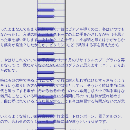
張ったままなんてあまり記憶がなく、昔はピアノを弾くのに、冬はいつでも
出なかったし、入試の時もだるまストーブの上に手をかざしながら（今思え
思った事を思い出します。あれから「ん十年」、不思議と最近は手がかじか
り筋肉が発達？したからか、ビタミンEなどで武装する事を覚えたから
。
が、やはりこれでいいのか不安になり、６月のリサイタルのプログラムを再
今となっては、我ながらなかなかいいプログラムと思えます（？）。とりあ
また改めて。
な時にも頭の中で鳴るようになり、それに耐え切れずにひたすらさらうよう
のそういう取り組み方がいいか悪いかは別としても、そういう時は本当に幸
時代と違ってする事がいろいろあるので、のべつ幕無し頭の中で鳴る事はな
に雑用をこなしている時とか、そういう瞬間に耳の中に旋律が流れ始めま
て、曲に呼ばれているような気がする。でも今は練習する時間がないのが悲
といえるような珍しい組み合わせ。打楽器、トロンボーン、電子オルガン、
なので、合わせのスケジュールは曲毎に日が違うという状況です。