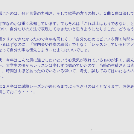
感じたのは、歌と言葉の力強さ、そして歌手の方々の想い。１曲１曲は決し
存在なのかは重々承知しています。でもそれは「これ以上はもうできない」
の中、自分なりの方法で表現してゆきたいと思うようになりました。どうも
標クリアできなかったので今年も同じく、「自分のためにピアノを弾く時間
いるはずなのに、「室内楽や伴奏の練習」でもなく「レッスンしているピア
なって自分の事も優先しよう～たまにはいいでしょ。
状、今年はこんな風に過ごしたいという心意気が表れているものが多く、読
た。大学生の頃からレッスンは少しずつ始めていたので、当時の生徒さんは
」。時間は山ほどあったのでいろいろ弾いて、考え、試してみてはいたもの
・。
は２月半ばに試験シーズンが終わるまでぶっちぎりの日々となります。お休
習しておこう・・・。