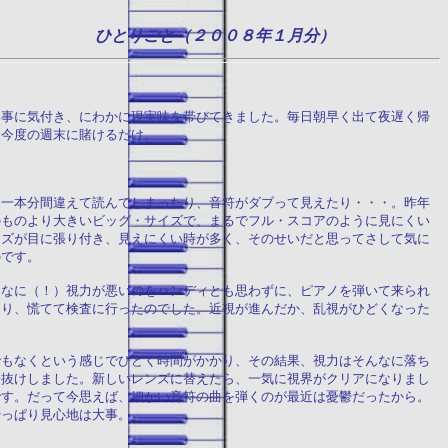
ひとりごと（２００８年１月分）
い事に気付き、にわかに現実味を帯びてきました。毎日朝早く出て夜遅く帰
・今度の週末に賭けるだけ。
を一本分間違えて読んでしまったり、音符がダブって見えたり・・・。昨年
のものより大きいビッグ・サイズで、まるでフル・スコアのように見にくい
ンズが目に張り付き、見えにくい時が多く、そのせいだと思ってさして気に
のです。
んなに（！）視力が悪いのをハンディとも思わずに、ピアノを弾いて来られ
なり、慌てて検査に行ったのでした。近視が進んだか、乱視がひどくなった
でもなくという感じでひどく時間がかかり、その結果、視力はそんなに落ち
子抜けしました。新しいレンズに替えたら、一気に視界がクリアになりまし
です。だって今思えば、細かい音符の曲を弾くのが最近は憂鬱だったから。
やっぱり見心地は大事。