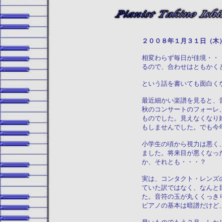
２００８年１月３
相変わらず毎日が佳境・・
るので、合わせはともかく
という話を書いても面白く
最近細かい楽譜を見ると、
秋のコンサートのフォーレ
ものでした。見えなくなり
もしませんでした。でも今
小学生の頃から視力は悪く
ました。将来目が悪くなっ
か、それとも・・・？
実は、コンタクト・レンズ
ていた訳ではなく、なんと
た。音符の玉が丸くくっき
ピアノの基本は暗譜だけど