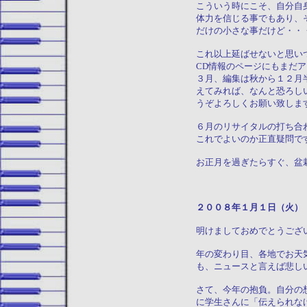
こういう時にこそ、自分自
体力を信じる事でもあり、
だけの小さな事だけど・・
これ以上延ばせないと思い
CD情報のページにもまだ
３月、編集は秋から１２月
えてみれば、なんと恐ろし
うぞよろしくお願い致しま
６月のリサイタルの打ち合
これでよいのか正直疑問で
お正月を過ぎたらすぐ、盆
２００８年１月１日
明けましておめでとうござ
年の変わり目、各地でお天
も、ニュースと言えば悲し
さて、今年の抱負。自分の
に学生さんに「伝えられな