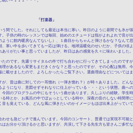
し眠い～ｚｚｚ・・・。
８日（月） 「打楽器」
いう間でした。それにしても最近は本当に寒い。昨日のように昼間でも氷が
す。子供の時のレッスンでは毎回、始めのエチュードは指がよれよれで音が
のように館内暖房なんてないし）、１曲目からちゃんと弾けるかな？なんて
朝、寒い中を歩いてきても一応は弾ける。地球温暖化のせいだか、子供の頃よ
れありがたい事と思っていましたが、昨日はあの感覚を久々に味わいました
いたのです。先週リサイタルの件で打ち合わせに行ってきてしまったのです
無理があるなら変更もまだきくかな？と思ったのですが、その心配は無用。
報に載せましたので、よろしかったらご覧下さい。選曲理由などについては
すが、昔は曲に対しての一耳惚れ（一弾き惚れ？）が時々ありました。どん
るようになり、意図せずそれなりに仕上がっている・・・という状態。曲へ
。今回のプログラムの中にもそういう曲があります。久しぶりの経験。学生
いる時とか、お風呂の中でぼぉっとしている時や、深夜の音のしない時間帯
く音も覚えている、どんな風に弾きたいのかイメージもほぼ出来上がってい
合わせも急ピッチで進んでいます。今回のコンサート、普通では実現不可能
れはお分かり頂けるかと思いますが、共演して下さる先生方も皆さんご多忙