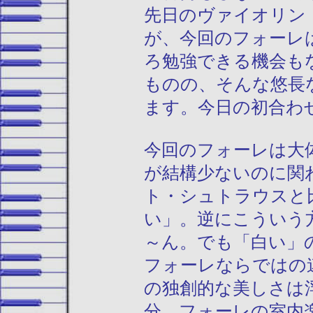
先日のヴァイオリン
が、今回のフォーレ
ろ勉強できる機会も
ものの、そんな悠長
ます。今日の初合わ
今回のフォーレは大
が結構少ないのに関
ト・シュトラウスと
い」。逆にこういう
～ん。でも「白い」
フォーレならではの
の独創的な美しさは
分、フォーレの室内