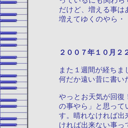
っているにも関わら
だけど、増える事は
増えてゆくのやら・
２００７年１０
また１週間が経ちま
何だか遠い昔に書い
やっとお天気が回復
の事やら」と思って
す。晴れなければ出
ければ出来ない事っ