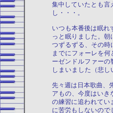
集中していたとも言
し・・・。
いつも本番後は眠れ
っと眠りました。朝
つずるずる、その時
までにフォーレを何
ーゼンドルファーの
しまいました（悲し
先々週は日本歌曲、
アもの、今度はいき
の練習に追われてい
に苦労もしないので