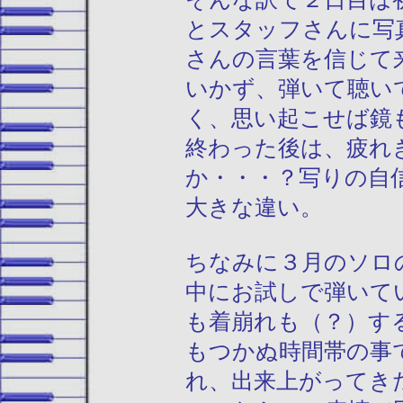
とスタッフさんに写
さんの言葉を信じて
いかず、弾いて聴い
く、思い起こせば鏡
終わった後は、疲れ
か・・・？写りの自
大きな違い。
ちなみに３月のソロ
中にお試しで弾いて
も着崩れも（？）す
もつかぬ時間帯の事
れ、出来上がってき