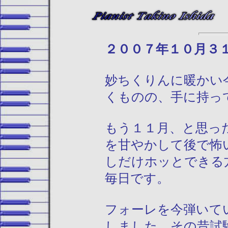
２００７年１０
妙ちくりんに暖かい
くものの、手に持っ
もう１１月、と思っ
を甘やかして後で怖
しだけホッとできる
毎日です。
フォーレを今弾いて
しました。その昔試