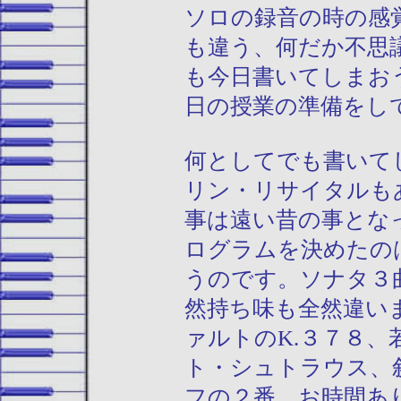
ソロの録音の時の感
も違う、何だか不思
も今日書いてしまお
日の授業の準備をし
何としてでも書いて
リン・リサイタルも
事は遠い昔の事とな
ログラムを決めたの
うのです。ソナタ３
然持ち味も全然違い
ァルトのK.３７８
ト・シュトラウス、
フの２番。お時間あ