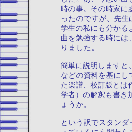
時の事。その時家に
ったのですが、先生
学生の私にも分かる
曲を勉強する時には
りました。
簡単に説明しますと
などの資料を基にし
た楽譜、校訂版とは
学者）の解釈も書き
ょうか。
という訳でスタンダ