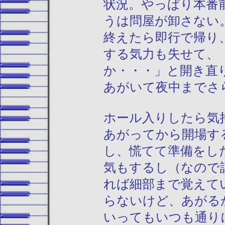
状況。やっぱり本番
うは問屋が卸さない
終えたら即行で帰り
する気力も失せて、
か・・・」と開き直
あがいて夜中までさ
ホール入りしたら気
あがってから開場す
し、慌てて準備をし
気もするし（なので
れば細部まで覚えて
らないけど、あがる
いってもいつも通り