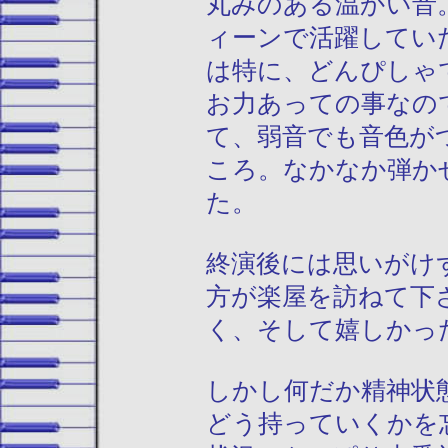
丸みのある温かい音
ィーンで活躍してい
は特に、どんぴしゃ
お力あっての事なの
て、弱音でも音色が
ころ。なかなか弾か
た。
終演後には思いがけ
方が楽屋を訪ねて下
く、そして嬉しかっ
しかし何だか精神状
どう持っていくかを