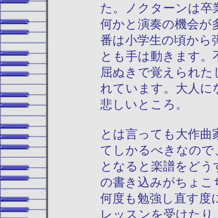
た。ノクターンは卒
何かと演奏の機会が
番は小学生の頃から
とも手は動きます。
屈ぬきで覚えられた
れています。大人に
悲しいところ。
とは言っても大作曲
てしかるべきなので
となると楽譜をどう
の書き込みがちょこ
何度も勉強し直す度
レッスンを受けたり