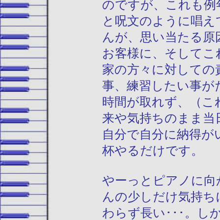
のですが、これも例
と呪文のように唱え
んが、思い当たる原
お客様に、そしてこ
家の方々に対しての
事、練習したい事が
時間が取れず、（こ
来や気持ちのまま当
自分で自分に納得が
杯やるだけです。
やーっとピアノに向
んの少しだけ気持ち
わらず長い･･･。