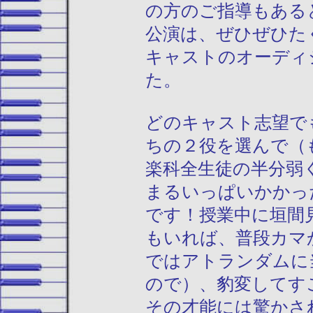
の方のご指導もある
公演は、ぜひぜひた
キャストのオーディ
た。
どのキャスト志望で
ちの２役を選んで（
楽科全生徒の半分弱
まるいっぱいかかっ
です！授業中に垣間
もいれば、普段カマ
ではアトランダムに
ので）、豹変してす
その才能には驚かさ