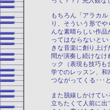
って？？）先入観な
もちろん「アラカル
り、そういう形でや
んな素晴らしい作品
ってはならないとい
きな音楽に創り上げ
間が演奏し続けなけ
ック（表現も技巧も
学でのレッスン、和
つながってくる･･･
また脱線しかけてい
立ちたくて人前に出