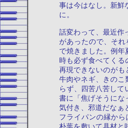
事は今はなし。新鮮
に。
話変わって、最近作
があったので、それ
で焼きました。例年
時も必ず食べてくる
再現できないのがも
牛肉やネギ、きのこ
らず、四苦八苦して
書に「焦げそうにな
気付き、邪道だなぁ
フライパンの縁から
朴葉を敷いて具材と