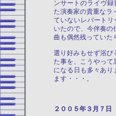
ンサートのライヴ録
た演奏家の貴重なラ
ていないレパートリ
いたので、今伴奏の
曲も偶然残っていた
選り好みもせず浴び
た事を、こうやって
になる日も多々あり
ます・・・。
２００５年３月