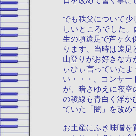
日を改めて書く事に
でも秩父について少
しいところでした。
生の頃遠足で芦ヶ久
ります。当時は遠足
山登りがお好きな方
ぃひぃ言っていたよ
い・・・。コンサー
が、暗さゆえに夜空
の稜線も青白く浮か
ていた「闇」を改め
お土産にふき味噌を