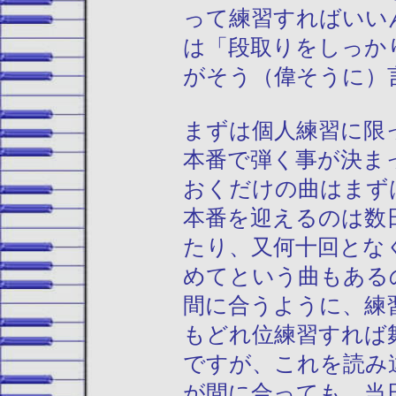
って練習すればいい
は「段取りをしっか
がそう（偉そうに）
まずは個人練習に限
本番で弾く事が決ま
おくだけの曲はまず
本番を迎えるのは数
たり、又何十回とな
めてという曲もある
間に合うように、練
もどれ位練習すれば
ですが、これを読み
が間に合っても、当