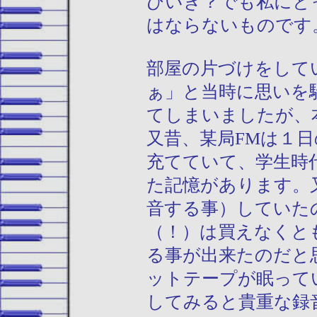
びいき？でも私にと
はならないものです
部屋の片づけをして
ぁ」と当時に思いを
てしまいましたが、
又昔、某局FMは１
充てていて、学生時
た記憶があります。
音する事）していた
（！）は買えなくと
る事が出来たのだと
ットテープが眠って
してみると貴重な録