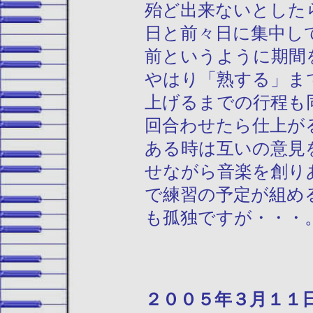
殆ど出来ないとした
日と前々日に集中し
前というように期間
やはり「熟する」ま
上げるまでの行程も
回合わせたら仕上が
ある時は互いの意見
せながら音楽を創り
で練習の予定が組め
も孤独ですが・・・
２００５年３月１