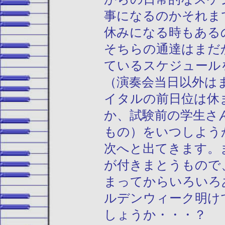
事になるのかそれま
休みになる時もある
そちらの通達はまだ
ているスケジュール
（演奏会当日以外は
イタルの前日位は休
か、試験前の学生さ
もの）をいつしよう
次へと出てきます。
が付きまとうもので
まってからいろいろ
ルデンウィーク明け
しょうか・・・？