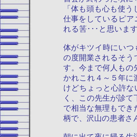
「体も頭も心も使う
仕事をしているピア
れる筈･･･と思いま
体がキツイ時にいつ
の度開業されるそう
す。今まで何人もの
かれこれ４～５年に
けどちょっと心許な
く、この先生が診て
で相当な無理もでき
柄で、沢山の患者さ
朝に出て夜に帰る生