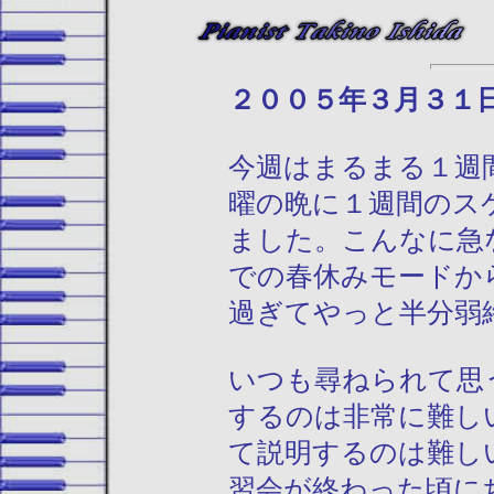
２００５年３月３
今週はまるまる１週
曜の晩に１週間のス
ました。こんなに急
での春休みモードか
過ぎてやっと半分弱
いつも尋ねられて思
するのは非常に難し
て説明するのは難し
習会が終わった頃に