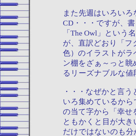
また先週はいろいろ
CD・・・ですが、
「The Owl」と
が、直訳どおり「フ
色）のイラストがラ
ン棚をざぁ～っと眺
るリーズナブルな値
・・・なぜかと言う
いろ集めているから
の当て字から「幸せ
ともかくと目が大き
だけではないのも分