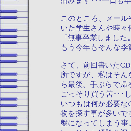
痛みます･･･一日も
このところ、メール
いた学生さんや時々
「無事卒業しました
もう今年もそんな季
さて、前回書いたC
所ですが、私はそん
ら最後、手ぶらで帰
ごっそり買う筈･･
いつもは何か必要な
物を探す事が多いで
盤になってしまう事