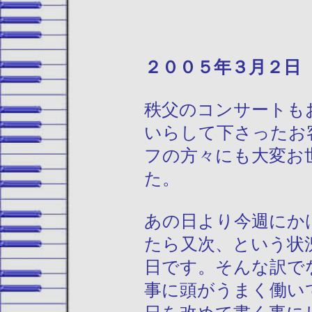
２００５年３月
秩父のコンサートも
いらして下さったお
フの方々にも大変お
た。
あの日より今週にか
たら又次、という状
日です。そんな訳で
事に頭がうまく働い